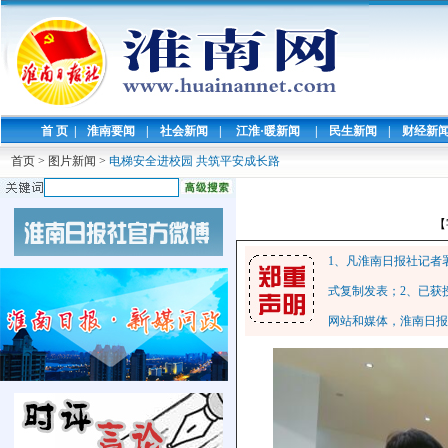
首 页
|
淮南要闻
|
社会新闻
|
江淮·暖新闻
|
民生新闻
|
财经新
首页
>
图片新闻
>
电梯安全进校园 共筑平安成长路
【
1、凡淮南日报社记者
式复制发表；2、已获
网站和媒体，淮南日报