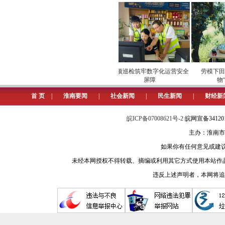
(记者 廖凌云 摄)
场
安全维护保供电
专项巡检筑牢数字化运营安全
劳模下田开
屏障
物“云
首 页
|
淮南要闻
|
社会新闻
|
民生新闻
|
财经新
皖ICP备07008621号-2
皖网宣备3412
主办：淮南市
如果你有任何意见或建议请与我
未经本网授权不得转载、摘编或利用其它方式使用本站作
违反上述声明者，本网将追