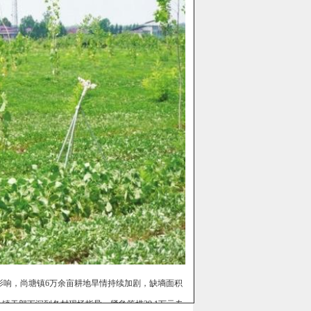
影响，尚塘镇6万余亩耕地旱情持续加剧，缺墒面积
全镇干部下沉到各村现场指导，紧急筹措29.1万元专