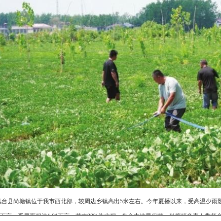
凤台县尚塘镇位于我市西北部，较周边乡镇高出5米左右。今年夏播以来，受高温少雨
84万亩，受旱面积达1.01万亩，其中90%为水稻。为全力抗旱保苗，尚塘镇负责人带领