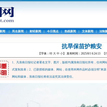
暖新闻
|
民生新闻
|
财经新闻
|
今日视点
|
热线新闻
|
文体新闻
|
法制
抗旱保苗护粮安
【字体：
特
大
中
小
】 发布时间：2025/8/1 6:24:13
【
1、凡淮南日报社记者署名文字、图片，版权均属淮南日报社所有，任何网
式复制发表；2、已获授权的媒体、网站，在使用本网作品时必须注明“来源
网站和媒体，淮南日报社将依法追究其法律责任。