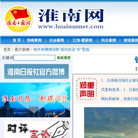
首 页
|
淮南要闻
|
社会新闻
|
江淮·暖新闻
|
民生新闻
|
财经新
首页
>
图片新闻
>
铁牛奔腾绣绿野 现代农业“丰”景线
【
1、凡淮南日报社记者
式复制发表；2、已获
网站和媒体，淮南日报