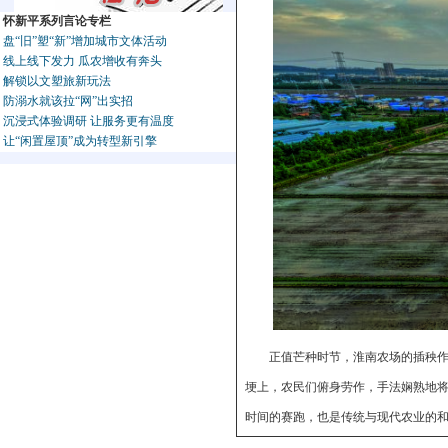
怀新平系列言论专栏
盘“旧”塑“新”增加城市文体活动
线上线下发力 瓜农增收有奔头
解锁以文塑旅新玩法
防溺水就该拉“网”出实招
沉浸式体验调研 让服务更有温度
让“闲置屋顶”成为转型新引擎
正值芒种时节，淮南农场的插秧
埂上，农民们俯身劳作，手法娴熟地
时间的赛跑，也是传统与现代农业的