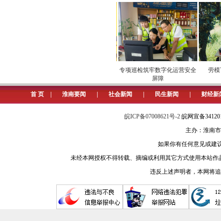
”市场
安全维护保供电
专项巡检筑牢数字化运营安全
劳模下
屏障
物
首 页
|
淮南要闻
|
社会新闻
|
民生新闻
|
财经新
皖ICP备07008621号-2
皖网宣备3412
主办：淮南市
如果你有任何意见或建议请与我
未经本网授权不得转载、摘编或利用其它方式使用本站作
违反上述声明者，本网将追