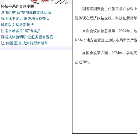
怀新平系列言论专栏
国务院国资委主任张玉卓在会议
盘“旧”塑“新”增加城市文体活动
要体现在经济效益企稳，科技创新持
线上线下发力 瓜农增收有奔头
解锁以文塑旅新玩法
防溺水就该拉“网”出实招
来自会议的信息显示，2024年，
沉浸式体验调研 让服务更有温度
6.6%；地方监管企业加快布局新兴产业，
让“闲置屋顶”成为转型新引擎
在国企改革方面，2024年，各
超过70%。