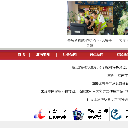
”市场
安全维护保供电
专项巡检筑牢数字化运营安全
劳模下田
屏障
物
首 页
|
淮南要闻
|
社会新闻
|
民生新闻
|
财经新
皖ICP备07008621号-2
皖网宣备3412
主办：淮南市
如果你有任何意见或建议请与我
未经本网授权不得转载、摘编或利用其它方式使用本站作
违反上述声明者，本网将追