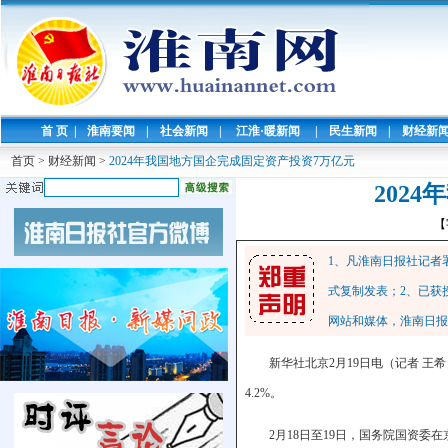
首 页
|
淮南要闻
|
社会新闻
|
江淮·暖新闻
|
民生新闻
|
财经新
首页
>
财经新闻
>
2024年我国地方国企完成固定资产投资7万亿元
202
【
1、凡淮南日报社记者
式复制发表；2、已获
网站和媒体，淮南日报
新华社北京2月19日电（记者 王
4.2%。
2月18日至19日，国务院国资