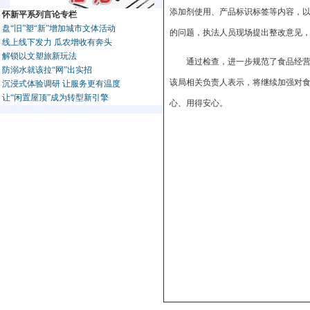
添加剂使用、产品标识标签等内容，
怀新平系列言论专栏
盘“旧”塑“新”增加城市文体活动
的问题，执法人员现场提出整改意见
线上线下发力 瓜农增收有奔头
解锁以文塑旅新玩法
通过检查，进一步规范了食品经
防溺水就该拉“网”出实招
该局相关负责人表示，将继续加强对
沉浸式体验调研 让服务更有温度
让“闲置屋顶”成为转型新引擎
心、用得安心。