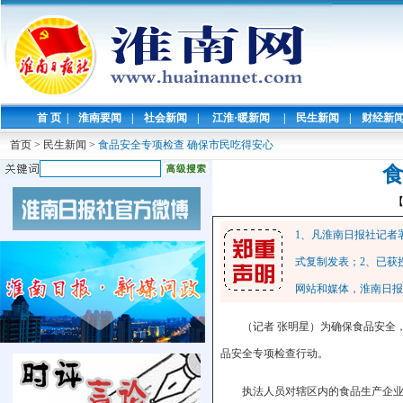
首 页
|
淮南要闻
|
社会新闻
|
江淮·暖新闻
|
民生新闻
|
财经新
首页
>
民生新闻
>
食品安全专项检查 确保市民吃得安心
食
1、凡淮南日报社记者
式复制发表；2、已获
网站和媒体，淮南日报
（记者 张明星）为确保食品安全
品安全专项检查行动。
执法人员对辖区内的食品生产企