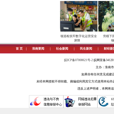
市场
安全维护保供电
专项巡检筑牢数字化运营安全
劳模下田开
屏障
物“
首 页
|
淮南要闻
|
社会新闻
|
民生新闻
|
财经新
皖ICP备07008621号-2
皖网宣备3412
主办：淮南市
如果你有任何意见或建议请与我
未经本网授权不得转载、摘编或利用其它方式使用本站作
违反上述声明者，本网将追