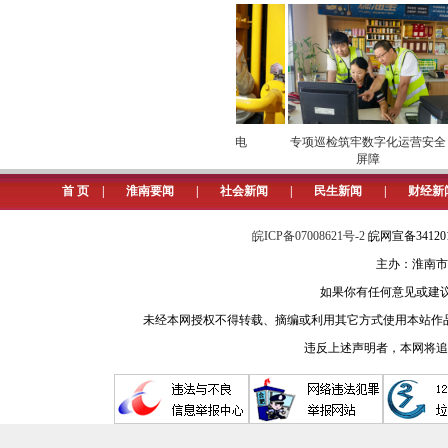
西瓜“甜进”市场
安全维护保供电
专项巡检筑牢数字化运营安全
屏障
首 页
|
淮南要闻
|
社会新闻
|
民生新闻
|
财经新
皖ICP备07008621号-2
皖网宣备3412
主办：淮南市
如果你有任何意见或建议请与我
未经本网授权不得转载、摘编或利用其它方式使用本站作
违反上述声明者，本网将追