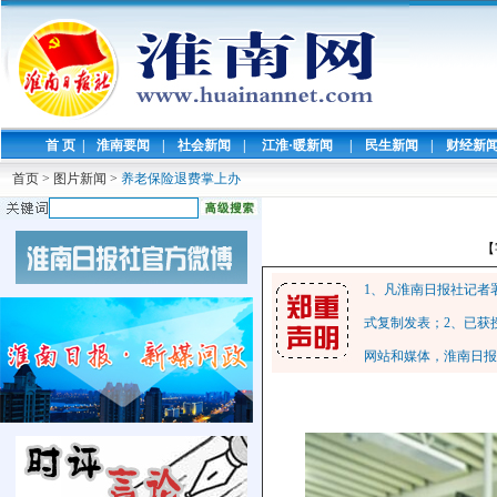
首 页
|
淮南要闻
|
社会新闻
|
江淮·暖新闻
|
民生新闻
|
财经新
首页
>
图片新闻
>
养老保险退费掌上办
【
1、凡淮南日报社记者
式复制发表；2、已获
网站和媒体，淮南日报