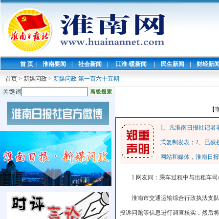
首 页
|
淮南要闻
|
社会新闻
|
江淮·暖新闻
|
民生新闻
|
财经新
首页
>
新媒问政
>
新媒问政 第一百六十五期
【
1、凡淮南日报社记者
式复制发表；2、已获
网站和媒体，淮南日报
1.网友问：乘车过程中与出租车
淮南市交通运输综合行政执法支队回
投诉问题等信息进行调查核实，然后