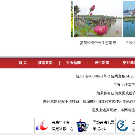
5.网友问：如何申请困难群众医
淮南市医保局回复：困难群众人
料，材料要求以具体情况为准。
通有序
小屏连万家 “云端”促消费
赏荷经济带火生态消费
立秋与淮
淮河早报、淮南网记者 苏国义
6.网友问：孩子2007年出生
首 页
|
淮南要闻
|
社会新闻
|
民生新闻
|
财经新
田家庵区朝阳街道办事处回复：
皖ICP备07008621号-2
皖网宣备3412
的出生证明。离异家庭只给孩子跟随
主办：淮南市
淮河早报、淮南网记者 郑洁
如果你有任何意见或建议请与我
未经本网授权不得转载、摘编或利用其它方式使用本站作
7.网友问：城乡居民医保里有大
违反上述声明者，本网将追
淮南市医保局回复：参加城乡居
诊慢特病医疗费用经基本医保报销后