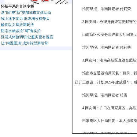
怀新平系列言论专栏
淮河早报、淮南网记者 付莉荣
盘“旧”塑“新”增加城市文体活动
线上线下发力 瓜农增收有奔头
2.网友问：办理身份证需要邮寄
解锁以文塑旅新玩法
防溺水就该拉“网”出实招
山南新区公安分局户政大厅回复
沉浸式体验调研 让服务更有温度
让“闲置屋顶”成为转型新引擎
淮河早报、淮南网记者 付莉荣
3.网友问：淮南高新区直达合肥
淮南市交通运输局回复：目前，我
已开工建设，计划2026年建成通车
淮河早报、淮南网记者 柏雪
4.网友问：户口在田家庵区，办
田家庵区人社局回复：本人携带
淮河早报、淮南网记者 苏国义