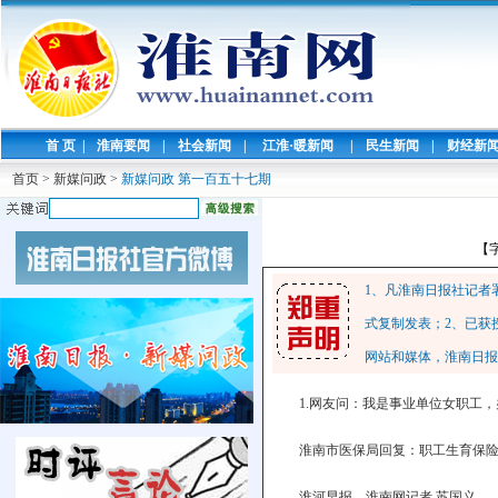
首 页
|
淮南要闻
|
社会新闻
|
江淮·暖新闻
|
民生新闻
|
财经新
首页
>
新媒问政
>
新媒问政 第一百五十七期
【
1、凡淮南日报社记者
式复制发表；2、已获
网站和媒体，淮南日报
1.网友问：我是事业单位女职工
淮南市医保局回复：职工生育保险
淮河早报、淮南网记者 苏国义