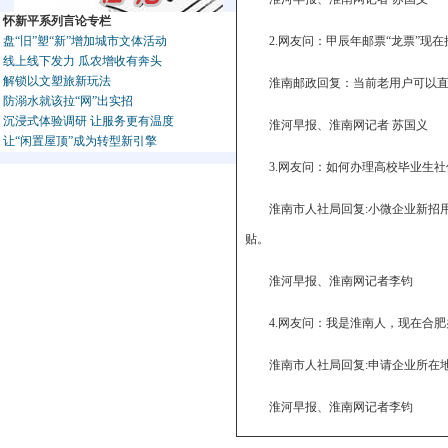
怀新平系列言论专栏
盘“旧”塑“新”增加城市文体活动
2.网友问：甲辰年邮票“龙票”现
线上线下发力 瓜农增收有奔头
解锁以文塑旅新玩法
淮南邮政回复：当前老用户可以
防溺水就该拉“网”出实招
沉浸式体验调研 让服务更有温度
淮河早报、淮南网记者 苏国义
让“闲置屋顶”成为转型新引擎
3.网友问：如何办理高校毕业生
淮南市人社局回复:小微企业新招
贴。
淮河早报、淮南网记者李钧
4.网友问：我是淮南人，现在合
淮南市人社局回复:申请企业所在
淮河早报、淮南网记者李钧