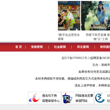
5.网友问：我原在阜阳工作，现
淮南市医保局回复：淮南市职工医
享受待遇。
淮河早报、淮南网记者 孙鸿
安全维护保供电
专项巡检筑牢数字化运营安全
劳模下田开直播 家乡
6.网友问：淮上村搬迁计划什么
屏障
物“云”上俏
首 页
|
淮南要闻
|
社会新闻
|
民生新闻
|
财经新
潘集区水利局回复：按照设计，
国家水利部，预计2024年实施。
皖ICP备07008621号-2
皖网宣备3412
主办：淮南市
淮河早报、淮南网记者 柏雪
如果你有任何意见或建议请与我
7.网友问：位于万盛阳光城市小
未经本网授权不得转载、摘编或利用其它方式使用本站作
违反上述声明者，本网将追
潘集区住建局回复：目前该道路
淮河早报、淮南网记者 柏雪
8.网友问：我母亲右眼因外伤导