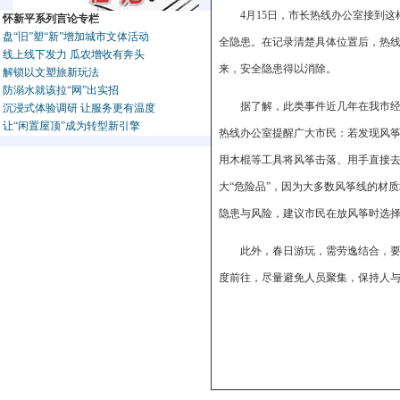
4月15日，市长热线办公室接到
怀新平系列言论专栏
盘“旧”塑“新”增加城市文体活动
全隐患。在记录清楚具体位置后，热
线上线下发力 瓜农增收有奔头
来，安全隐患得以消除。
解锁以文塑旅新玩法
防溺水就该拉“网”出实招
据了解，此类事件近几年在我市
沉浸式体验调研 让服务更有温度
让“闲置屋顶”成为转型新引擎
热线办公室提醒广大市民：若发现风
用木棍等工具将风筝击落、用手直接
大“危险品”，因为大多数风筝线的材
隐患与风险，建议市民在放风筝时选
此外，春日游玩，需劳逸结合，要
度前往，尽量避免人员聚集，保持人