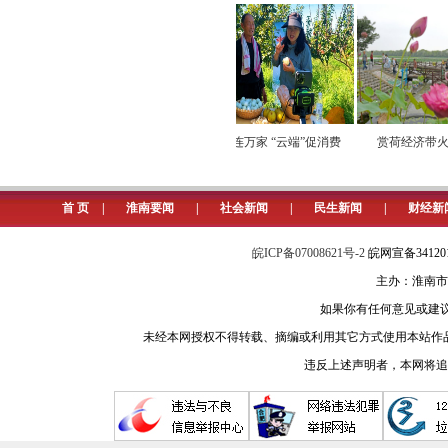
电煤转运畅通有序
小屏连万家 “云端”促消费
赏荷经济带火生
首 页
|
淮南要闻
|
社会新闻
|
民生新闻
|
财经新
皖ICP备07008621号-2
皖网宣备3412
主办：淮南市
如果你有任何意见或建议请与我
未经本网授权不得转载、摘编或利用其它方式使用本站作
违反上述声明者，本网将追