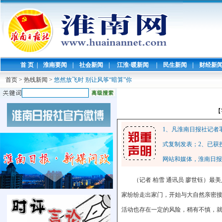
首 页
|
淮南要闻
|
社会新闻
|
江淮·暖新闻
|
民生新闻
|
财经新
首页
>
热线新闻
>
悠然放飞时 别让风筝“暗算”你
【
1、凡淮南日报社记者
式复制发表；2、已获
网站和媒体，淮南日报
（记者 柏雪 通讯员 廖世钰）
家纷纷走出家门，开始与大自然亲密
活动也存在一定的风险，稍有不慎，