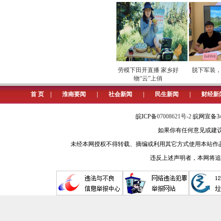
近日，有市民致电淮河早报热线
小街是我市较老的道路之一，一直以
集，拥堵现象已成常态。而此次对洞
法国梧桐已经种植了几十年，枝繁叶茂
接电后，淮河早报、淮南网记者
电
专项巡检筑牢数字化运营安全
劳模下田开直播 家乡好
脱下军装，他
屏障
物“云”上俏
言
械和施工人员正紧张地忙碌着。现场施
首 页
|
淮南要闻
|
社会新闻
|
民生新闻
|
财经新
铺沥青砼面层，完善树池设置，拆除重
对于洞山小街绿化树木的去留，
皖ICP备
07008621号-2
皖网宣备34
如果你有任何意见或建议请与我
网记者：“洞山小街道路两边的法国梧
未经本网授权不得转载、摘编或利用其它方式使用本站作
原地保留方法处置。在道路封闭的第一
违反上述声明者，本网将追
图：洞山小街道路改造施工现