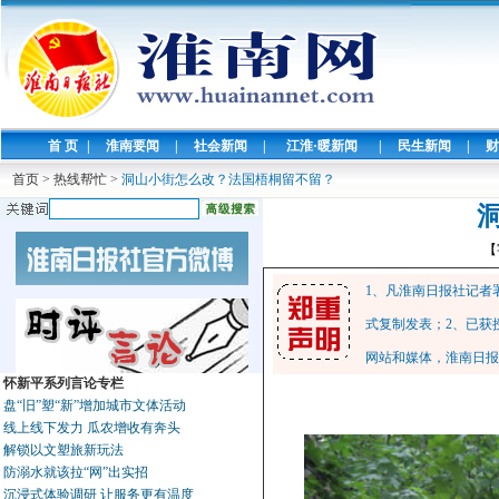
首 页
|
淮南要闻
|
社会新闻
|
江淮·暖新闻
|
民生新闻
|
财
首页
>
热线帮忙
>
洞山小街怎么改？法国梧桐留不留？
【
1、凡淮南日报社记者
式复制发表；2、已获
网站和媒体，淮南日报
怀新平系列言论专栏
盘“旧”塑“新”增加城市文体活动
线上线下发力 瓜农增收有奔头
解锁以文塑旅新玩法
防溺水就该拉“网”出实招
沉浸式体验调研 让服务更有温度