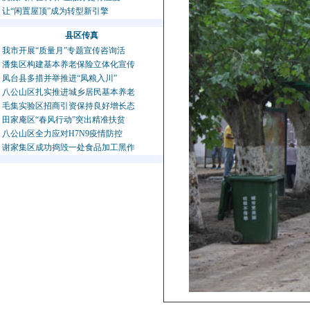
让“闲置屋顶”成为转型新引擎
县区传真
我市开展“质量月”专题宣传咨询活
潘集区构建基本养老保险立体化宣传
凤台县多措并举推进“凤粮入川”
八公山区扎实推进城乡居民基本养老
毛集实验区招商引资保持良好增长态
田家庵区“春风行动”突出精准扶贫
八公山区全力应对H7N9疫情防控
谢家集区成功捣毁一处食品加工黑作