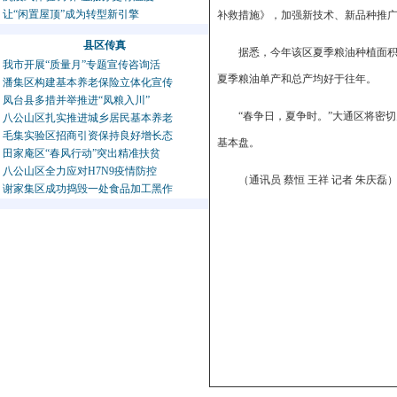
让“闲置屋顶”成为转型新引擎
补救措施》，加强新技术、新品种推
县区传真
据悉，今年该区夏季粮油种植面积1
我市开展“质量月”专题宣传咨询活
夏季粮油单产和总产均好于往年。
潘集区构建基本养老保险立体化宣传
凤台县多措并举推进“凤粮入川”
“春争日，夏争时。”大通区将密
八公山区扎实推进城乡居民基本养老
毛集实验区招商引资保持良好增长态
基本盘。
田家庵区“春风行动”突出精准扶贫
八公山区全力应对H7N9疫情防控
（通讯员 蔡恒 王祥 记者 朱庆磊
谢家集区成功捣毁一处食品加工黑作