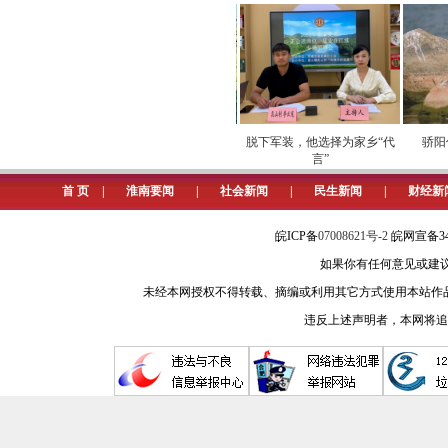
化运营安全
劳模下田开直播 家乡好
脱下军装，他选择为家乡“代
骄阳伴
物“云”上俏
言”
首 页
|
淮南要闻
|
社会新闻
|
民生新闻
|
财经新
皖ICP备
07008621号-2
皖网宣备34
如果你有任何意见或建议请与我
未经本网授权不得转载、摘编或利用其它方式使用本站作
违反上述声明者，本网将追