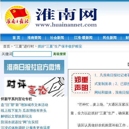
首 页
|
淮南要闻
|
社会新闻
|
江淮·暖新闻
|
民生新闻
|
财
首页
>
“三夏”进行时
>
抓好“三夏”生产保丰收护粮安
1、凡淮南日报社记者
式复制发表；2、已获
网站和媒体，淮南日报
怀新平系列言论专栏
“芒种忙，麦上场。”大通区压紧
盘“旧”塑“新”增加城市文体活动
线上线下发力 瓜农增收有奔头
量，全力以赴抓好“三夏”生产，确保
解锁以文塑旅新玩法
防溺水就该拉“网”出实招
该区认真做好农机购置补贴工作，
沉浸式体验调研 让服务更有温度