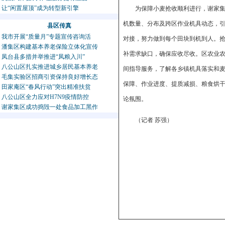
让“闲置屋顶”成为转型新引擎
为保障小麦抢收顺利进行，谢家
机数量、分布及跨区作业机具动态，
县区传真
我市开展“质量月”专题宣传咨询活
对接，努力做到每个田块到机到人。
潘集区构建基本养老保险立体化宣传
补需求缺口，确保应收尽收。区农业
凤台县多措并举推进“凤粮入川”
八公山区扎实推进城乡居民基本养老
间指导服务，了解各乡镇机具落实和
毛集实验区招商引资保持良好增长态
保障、作业进度、提质减损、粮食烘
田家庵区“春风行动”突出精准扶贫
八公山区全力应对H7N9疫情防控
论氛围。
谢家集区成功捣毁一处食品加工黑作
（记者 苏强）