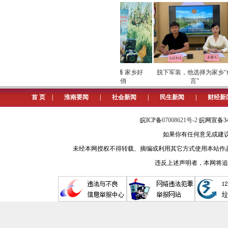
检筑牢数字化运营安全
劳模下田开直播 家乡好
脱下军装，他选择为家乡“代
屏障
物“云”上俏
言”
首 页
|
淮南要闻
|
社会新闻
|
民生新闻
|
财经新
皖ICP备
07008621号-2
皖网宣备34
如果你有任何意见或建议请与我
未经本网授权不得转载、摘编或利用其它方式使用本站作
违反上述声明者，本网将追