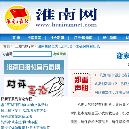
首 页
|
淮南要闻
|
社会新闻
|
江淮·暖新闻
|
民生新闻
|
财
首页
>
“三夏”进行时
>
谢家集区全力以赴抢收小麦确保颗粒归仓
谢
1、凡淮南日报社记者
式复制发表；2、已获
网站和媒体，淮南日报
怀新平系列言论专栏
抢抓天气晴好有利时机，谢家集区
盘“旧”塑“新”增加城市文体活动
线上线下发力 瓜农增收有奔头
时间基本完成全区小麦抢收任务，机收
解锁以文塑旅新玩法
覆盖，确保夏粮收获品质、确保颗粒归
防溺水就该拉“网”出实招
沉浸式体验调研 让服务更有温度