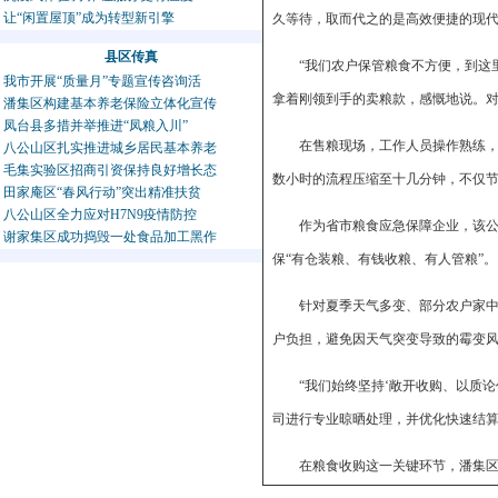
让“闲置屋顶”成为转型新引擎
久等待，取而代之的是高效便捷的现
县区传真
“我们农户保管粮食不方便，到这
我市开展“质量月”专题宣传咨询活
拿着刚领到手的卖粮款，感慨地说。
潘集区构建基本养老保险立体化宣传
凤台县多措并举推进“凤粮入川”
在售粮现场，工作人员操作熟练，
八公山区扎实推进城乡居民基本养老
毛集实验区招商引资保持良好增长态
数小时的流程压缩至十几分钟，不仅节
田家庵区“春风行动”突出精准扶贫
八公山区全力应对H7N9疫情防控
作为省市粮食应急保障企业，该
谢家集区成功捣毁一处食品加工黑作
保“有仓装粮、有钱收粮、有人管粮”。
针对夏季天气多变、部分农户家中
户负担，避免因天气突变导致的霉变
“我们始终坚持‘敞开收购、以质
司进行专业晾晒处理，并优化快速结算
在粮食收购这一关键环节，潘集