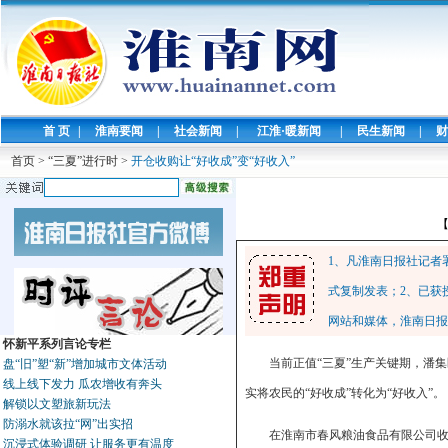
首 页
|
淮南要闻
|
社会新闻
|
江淮·暖新闻
|
民生新闻
|
财
首页
>
“三夏”进行时
>
开仓收购让“好收成”变“好收入”
1、凡淮南日报社记者
式复制发表；2、已获
网站和媒体，淮南日报
怀新平系列言论专栏
当前正值“三夏”生产关键期，潘
盘“旧”塑“新”增加城市文体活动
线上线下发力 瓜农增收有奔头
实将农民的“好收成”转化为“好收入”。
解锁以文塑旅新玩法
防溺水就该拉“网”出实招
在淮南市春风粮油食品有限公司
沉浸式体验调研 让服务更有温度