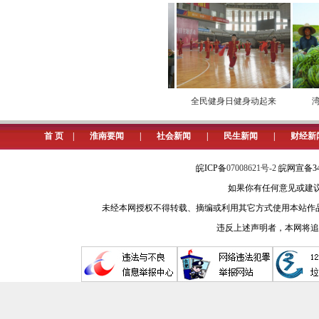
粮食产业的良性发展。这种“速度”与
与农民增收奠定坚实基础。
（记者 陈多清 通讯员 潘士清）
”立秋的千年
学义乌经验 熬淮南好汤
全民健身日健身动起来
湾地
首 页
|
淮南要闻
|
社会新闻
|
民生新闻
|
财经新
皖ICP备
07008621号-2
皖网宣备34
如果你有任何意见或建议请与我
未经本网授权不得转载、摘编或利用其它方式使用本站作
违反上述声明者，本网将追