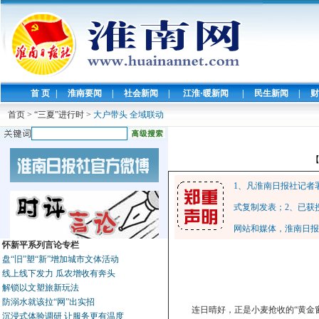
首 页
|
淮南要闻
|
社会新闻
|
江淮·暖新闻
|
民生新闻
|
财
首页
>
“三夏”进行时
>
大户带头 全域联动
1、凡淮南日报社记者
式复制发表；2、已获
网站和媒体，淮南日报
怀新平系列言论专栏
盘“旧”塑“新”增加城市文体活动
线上线下发力 瓜农增收有奔头
解锁以文塑旅新玩法
防溺水就该拉“网”出实招
连日晴好，正是小麦抢收的“黄金
沉浸式体验调研 让服务更有温度