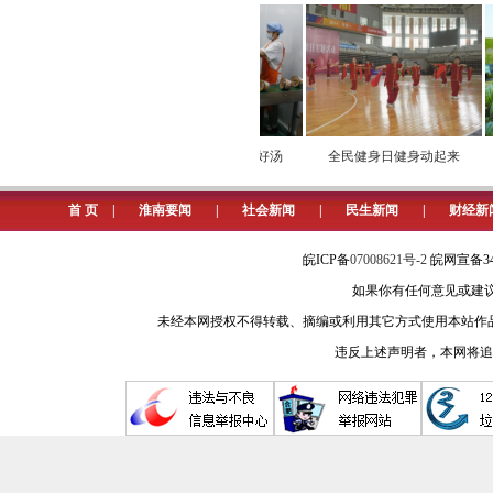
表示，全区在用足用好本地2800余
有效破解局部农机不足、收割进度不
转，全面提升夏收的机械化、规模化和
收割29.5万亩，占总面积41.26万亩
“煮沸”立秋的千年
学义乌经验 熬淮南好汤
全民健身日健身动起来
(记者 苏强 通讯员 石坚)
味道
首 页
|
淮南要闻
|
社会新闻
|
民生新闻
|
财经新
皖ICP备
07008621号-2
皖网宣备34
如果你有任何意见或建议请与我
未经本网授权不得转载、摘编或利用其它方式使用本站作
违反上述声明者，本网将追