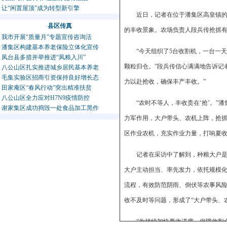
让“闲置屋顶”成为转型新引擎
近日，记者在位于潘集区高皇镇的
县区传真
的丰收景象。农场负责人段兵传抢抓
我市开展“质量月”专题宣传咨询活
潘集区构建基本养老保险立体化宣传
“今天组织了5台收割机，一台一
凤台县多措并举推进“凤粮入川”
颗粒归仓。”段兵传信心满满地告诉记
八公山区扎实推进城乡居民基本养老
毛集实验区招商引资保持良好增长态
力以赴抢收，确保丰产丰收。”
田家庵区“春风行动”突出精准扶贫
八公山区全力应对H7N9疫情防控
“农时不等人，丰收贵在‘抢’。
谢家集区成功捣毁一处食品加工黑作
力军作用，大户带头、农机上阵，抢
区作业农机，充实作业力量，打响夏
记者在采访中了解到，种粮大户是
大户主动担当、率先发力，依托规模
流程，有效防范阴雨、倒伏等农事风
收不及时等问题，形成了“大户带头、
“为持续加快夏收进度、保障收割