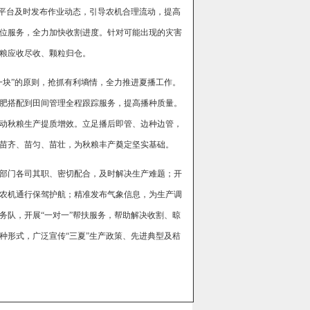
息平台及时发布作业动态，引导农机合理流动，提高
位服务，全力加快收割进度。针对可能出现的灾害
粮应收尽收、颗粒归仓。
一块”的原则，抢抓有利墒情，全力推进夏播工作。
肥搭配到田间管理全程跟踪服务，提高播种质量。
动秋粮生产提质增效。立足播后即管、边种边管，
苗齐、苗匀、苗壮，为秋粮丰产奠定坚实基础。
部门各司其职、密切配合，及时解决生产难题；开
农机通行保驾护航；精准发布气象信息，为生产调
务队，开展“一对一”帮扶服务，帮助解决收割、晾
种形式，广泛宣传“三夏”生产政策、先进典型及秸