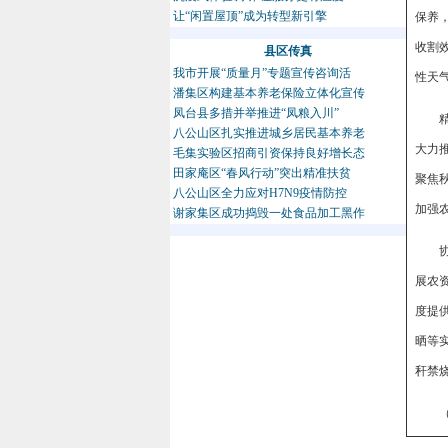
让“闲置屋顶”成为转型新引擎
保养
收割
县区传真
我市开展“质量月”专题宣传咨询活
性天
潘集区构建基本养老保险立体化宣传
凤台县多措并举推进“凤粮入川”
八公山区扎实推进城乡居民基本养老
大力
毛集实验区招商引资保持良好增长态
田家庵区“春风行动”突出精准扶贫
聚焦
八公山区全力应对H7N9疫情防控
加强
谢家集区成功捣毁一处食品加工黑作
展农
度提
晒等
秆禁