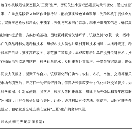
，确保农机以最佳状态投入“三夏”生产。密切关注小麦成熟进度与天气变化，通过信
效率。在重点路段设立跨区作业接待站，配合落实绿色通道政策，为跨区机手提供全方
气，完善应急抢收和粮食烘干预案，强化与气象部门联动，精准推送预警信息，确保夏
精耕细作提质量，夯实秋粮基础。围绕夏种夏管关键环节，该镇坚持“收获一块、播种
推广优良品种和先进种植技术，组织农技人员包片驻村开展技术指导，从播种规范、种
秋粮丰产目标，落实高产攻关、示范推广等举措，集成应用粮油单产提升关键技术，推
农作物病虫害监测与防控，科学运筹肥水，及时排查处置洪涝、干旱等灾害隐患，确保
协同发力优服务，凝聚工作合力。该镇强化部门协作，农技、农机、市监、交通等相关
资市场专项整治，严厉打击制假售假行为，保障农资供应安全；优化道路交通管控，为
供科学依据。针对军烈属、脱贫户、残疾人等困难群体，组建党员先锋队和青年志愿服
实际困难，让群众感受到暖心关怀。此外，通过村级宣传阵地、微信群、田间宣讲等多
烧规定，积极营造全社会关心支持“三夏”生产的良好氛围。
（通讯员 季元庆 记者 陈多清）