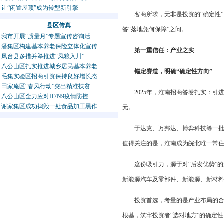
让“闲置屋顶”成为转型新引擎
客商所求，无非是投资的“确定性
县区传真
答“落地凭何保障”之问。
我市开展“质量月”专题宣传咨询活
潘集区构建基本养老保险立体化宣传
第一重信任：产业之实
凤台县多措并举推进“凤粮入川”
八公山区扎实推进城乡居民基本养老
锚定赛道，明确“确定性方向”
毛集实验区招商引资保持良好增长态
田家庵区“春风行动”突出精准扶贫
2025年，淮南招商答卷扎实：引进
八公山区全力应对H7N9疫情防控
谢家集区成功捣毁一处食品加工黑作
元。
于达克、万邦达、博弈科技等一批
值得关注的是，淮南成为皖北唯一常住
这份吸引力，源于对“后发优势”
新能源汽车及零部件、新能源、新材料
投资首选，考量的是产业布局的合
根基，筑牢投资者“选对地方”的确定性