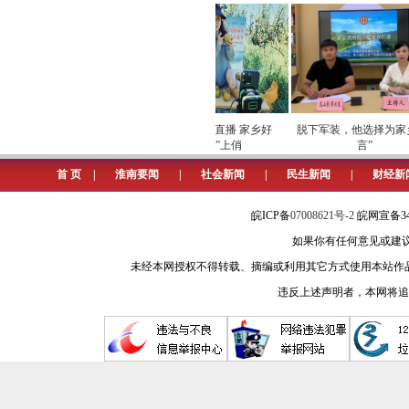
全球检测巨头法国于达克公司的
业“生产—测试—出口”关键环节。这
近两年，淮南新能源汽车产业从无到
企业32家，新增国家级专精特新“小巨
项巡检筑牢数字化运营安全
劳模下田开直播 家乡好
脱下军装，他选择为家乡
屏障
物“云”上俏
言”
正如一位落户车企负责人所言：“
首 页
|
淮南要闻
|
社会新闻
|
民生新闻
|
财经新
2025年，淮南迎来标志性转折
皖ICP备
07008621号-2
皖网宣备34
今天的淮南，以科学的产业布局，
如果你有任何意见或建议请与我
未经本网授权不得转载、摘编或利用其它方式使用本站作
第二重信任：服务之效
违反上述声明者，本网将追
淮南速度，兑现“确定性效率”
再宏大的规划，也需高效的落地
2026年1月，淮南高新区安徽