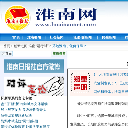
首 页
|
淮南要闻
|
社会新闻
|
江淮·暖新闻
|
民生新闻
|
财
首页
>
创新之问·淮南“进行时”
>
落地淮南，凭何保障？
1、凡淮南日报社记者
式复制发表；2、已获
网站和媒体，淮南日报
怀新平系列言论专栏
省委书记梁言顺在淮南调研时强
盘“旧”塑“新”增加城市文体活动
线上线下发力 瓜农增收有奔头
解锁以文塑旅新玩法
对企业而言，选择一座城市投资，
防溺水就该拉“网”出实招
发展生态、长期护航能力与战略定力的
沉浸式体验调研 让服务更有温度