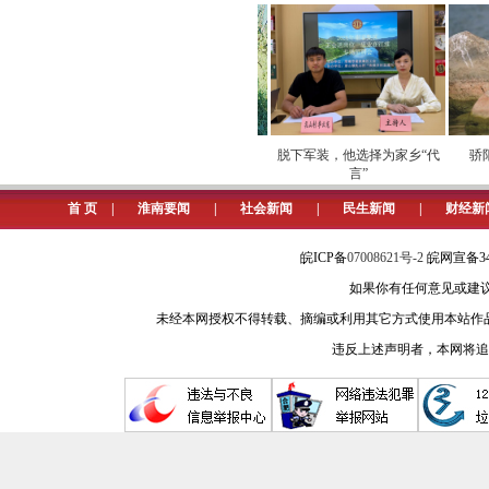
“新春第一会”上，市委主要领导
理清“晚起步”与“高起点”：不讳言
理清“借势登高”与“扬我所长”
字化运营安全
劳模下田开直播 家乡好
脱下军装，他选择为家乡“代
骄阳
障
物“云”上俏
言”
理清“招新引强”与“培优育强”
首 页
|
淮南要闻
|
社会新闻
|
民生新闻
|
财经新
理清“企业发达”与“地方发展”
皖ICP备
07008621号-2
皖网宣备34
这不仅是方法的明确，更是一个
如果你有任何意见或建议请与我
局中的位置。
未经本网授权不得转载、摘编或利用其它方式使用本站作
“与强邻共舞”——深化与上海闵
违反上述声明者，本网将追
业、科创、通勤、生活“四个圈”，正
“换一条赛道”——推动能源结构
命前沿卡位布局产业的雄心。从“资源驱