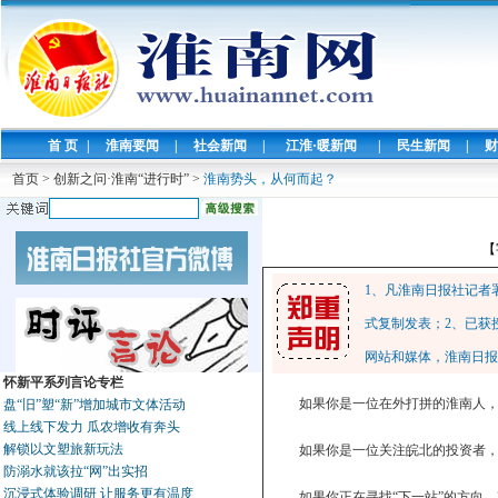
首 页
|
淮南要闻
|
社会新闻
|
江淮·暖新闻
|
民生新闻
|
财
首页
>
创新之问·淮南“进行时”
>
淮南势头，从何而起？
【
1、凡淮南日报社记者
式复制发表；2、已获
网站和媒体，淮南日报
怀新平系列言论专栏
如果你是一位在外打拼的淮南人
盘“旧”塑“新”增加城市文体活动
线上线下发力 瓜农增收有奔头
解锁以文塑旅新玩法
如果你是一位关注皖北的投资者
防溺水就该拉“网”出实招
沉浸式体验调研 让服务更有温度
如果你正在寻找“下一站”的方向