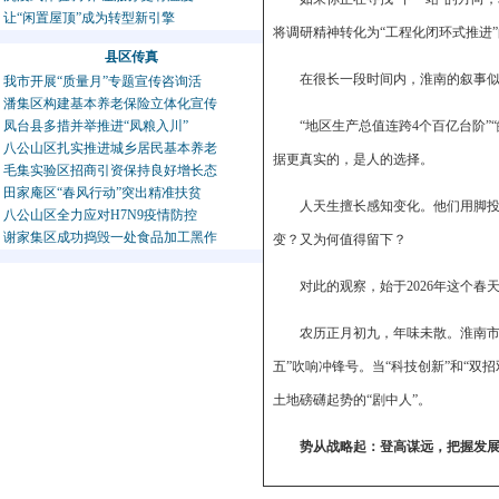
让“闲置屋顶”成为转型新引擎
将调研精神转化为“工程化闭环式推进
县区传真
在很长一段时间内，淮南的叙事似乎
我市开展“质量月”专题宣传咨询活
潘集区构建基本养老保险立体化宣传
凤台县多措并举推进“凤粮入川”
“地区生产总值连跨4个百亿台阶”
八公山区扎实推进城乡居民基本养老
据更真实的，是人的选择。
毛集实验区招商引资保持良好增长态
田家庵区“春风行动”突出精准扶贫
人天生擅长感知变化。他们用脚投
八公山区全力应对H7N9疫情防控
谢家集区成功捣毁一处食品加工黑作
变？又为何值得留下？
对此的观察，始于2026年这个春
农历正月初九，年味未散。淮南市
五”吹响冲锋号。当“科技创新”和“双
土地磅礴起势的“剧中人”。
势从战略起：登高谋远，把握发
对于一座志在重焕生机的资源型