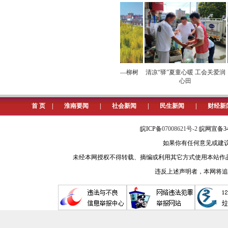
自觉自愿、量力而行的原则，组织身体
岗不离党”，为财政国资金融事业发展持
聚焦党建赋能，扛牢主责主业。坚
挥党组织战斗堡垒和党员先锋模范作
后跃居全省前列。坚持勤俭节约艰苦奋
经济带火生态消费
立秋与淮南“树代”——柳树
清凉“驿”夏童心暖 工会关爱润
战
心田
国资监管提质效。持续推动党的领导
监管“1+N”制度体系，完善投融资
首 页
|
淮南要闻
|
社会新闻
|
民生新闻
|
财经新
13家，人员招聘压减50%以上。盘活
三是金融助企强活力。找准助企切入点
皖ICP备
07008621号-2
皖网宣备34
如果你有任何意见或建议请与我
章，2024年实现存贷款综合考核、金
未经本网授权不得转载、摘编或利用其它方式使用本站作
度居全省首位。资本运作能力增强，新
违反上述声明者，本网将追
（市财政局（国资委）党委委员、