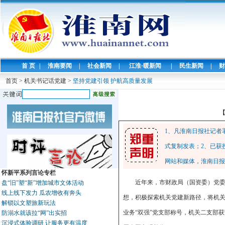
首 页
|
淮南要闻
|
社会新闻
|
江淮·暖新闻
|
民生新闻
|
财
首页
>
机关书记话党建
>
坚持党建引领 护航高质量发展
1、凡淮南日报社记者
式复制发表；2、已获
网站和媒体，淮南日报
怀新平系列言论专栏
近年来，市财政局（国资委）党
盘“旧”塑“新”增加城市文体活动
线上线下发力 瓜农增收有奔头
想，积极探索机关党建新路径，将机
解锁以文塑旅新玩法
业务“双强”党支部称号，机关二支部
防溺水就该拉“网”出实招
沉浸式体验调研 让服务更有温度