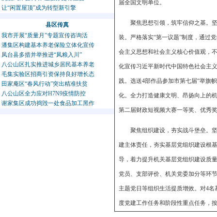
届全国文明单位。
让“闲置屋顶”成为转型新引擎
聚焦思想引领，筑牢信仰之基。
县区传真
我市开展“质量月”专题宣传咨询活
装。严格落实“第一议题”制度，通过
潘集区构建基本养老保险立体化宣传
会主义思想和社会主义核心价值观，
凤台县多措并举推进“凤粮入川”
八公山区扎实推进城乡居民基本养老
化宣传习近平新时代中国特色社会主
毛集实验区招商引资保持良好增长态
践。选送4部作品参加市第七届“举旗
田家庵区“春风行动”突出精准扶贫
八公山区全力应对H7N9疫情防控
化。全力打造健康文明、昂扬向上的机
谢家集区成功捣毁一处食品加工黑作
第二届财政短视频大赛一等奖、优秀奖
聚焦组织建设，夯实战斗堡垒。坚
建主体责任，夯实基层党组织建设根基
导，着力提升机关基层党组织建设质
党员、支部评价、机关党委加分等环节
主题党日等组织生活提质增效。对4名
度党建工作任务和阶段性重点任务，