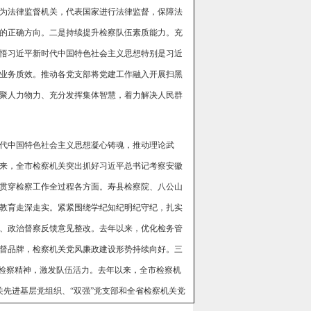
为法律监督机关，代表国家进行法律监督，保障法
的正确方向。二是持续提升检察队伍素质能力。充
悟习近平新时代中国特色社会主义思想特别是习近
业务质效。推动各党支部将党建工作融入开展扫黑
聚人力物力、充分发挥集体智慧，着力解决人民群
代中国特色社会主义思想凝心铸魂，推动理论武
来，全市检察机关突出抓好习近平总书记考察安徽
导贯穿检察工作全过程各方面。寿县检察院、八公山
教育走深走实。紧紧围绕学纪知纪明纪守纪，扎实
、政治督察反馈意见整改。去年以来，优化检务管
”监督品牌，检察机关党风廉政建设形势持续向好。三
代检察精神，激发队伍活力。去年以来，全市检察机
关先进基层党组织、“双强”党支部和全省检察机关党