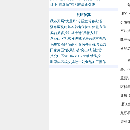
让“闲置屋顶”成为转型新引擎
律的
县区传真
我市开展“质量月”专题宣传咨询活
分发
潘集区构建基本养老保险立体化宣传
平法
凤台县多措并举推进“凤粮入川”
八公山区扎实推进城乡居民基本养老
除恶
毛集实验区招商引资保持良好增长态
众的
田家庵区“春风行动”突出精准扶贫
八公山区全力应对H7N9疫情防控
谢家集区成功捣毁一处食品加工黑作
装、
重要
区检
开展
理制
是积
关获