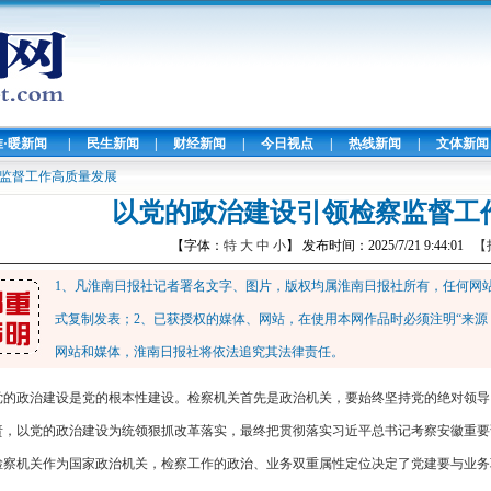
淮·暖新闻
|
民生新闻
|
财经新闻
|
今日视点
|
热线新闻
|
文体新闻
监督工作高质量发展
以党的政治建设引领检察监督工
【字体：
特
大
中
小
】 发布时间：2025/7/21 9:44:01
【
1、凡淮南日报社记者署名文字、图片，版权均属淮南日报社所有，任何网
式复制发表；2、已获授权的媒体、网站，在使用本网作品时必须注明“来源
网站和媒体，淮南日报社将依法追究其法律责任。
党的政治建设是党的根本性建设。检察机关首先是政治机关，要始终坚持党的绝对领导
责，以党的政治建设为统领狠抓改革落实，最终把贯彻落实习近平总书记考察安徽重要
检察机关作为国家政治机关，检察工作的政治、业务双重属性定位决定了党建要与业务