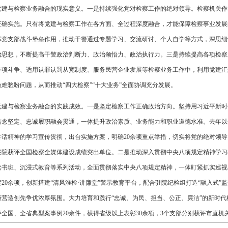
党建与检察业务融合的现实意义。一是持续强化党对检察工作的绝对领导。检察机关作
正确实施。只有将党建与检察工作在各方面、全过程深度融合，才能保障检察事业发展
挥党支部战斗堡垒作用，推动干警通过专题学习、交流研讨、个人自学等方式，深思细
治思想，不断提高干警政治判断力、政治领悟力、政治执行力。三是持续提高各项检察
专项斗争、适用认罪认罚从宽制度、服务民营企业发展等检察业务工作中，利用党建汇
急难愁盼问题，从而推动“四大检察”“十大业务”全面协调充分发展。
党建与检察业务融合的实践成效。一是坚定检察工作正确政治方向。坚持用习近平新时
信念坚定、忠诚履职融会贯通，一体提升政治素质、业务能力和职业道德水准。去年以
讲话精神的学习宣传贯彻，出台实施方案，明确20余项重点举措，切实将党的绝对领
察院获评全国检察全媒体建设成绩突出单位。二是推动深入贯彻中央八项规定精神学习
读书班、沉浸式教育等系列活动，全面贯彻落实中央八项规定精神，一体盯紧抓实巡视
度20余项，创新搭建“清风淮检·讲廉堂”警示教育平台，配合驻院纪检组打造“融入式
极营造创先争优浓厚氛围。大力培育和践行“忠诚、为民、担当、公正、廉洁”的新时
评全国、全省典型案事例20余件，获得省级以上表彰30余项，3个支部分别获评市直机