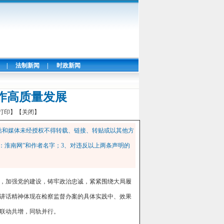
|
法制新闻
|
时政新闻
作高质量发展
打印】
【关闭】
站和媒体未经授权不得转载、链接、转贴或以其他方
：淮南网”和作者名字；3、对违反以上两条声明的
，加强党的建设，铸牢政治忠诚，紧紧围绕大局履
讲话精神体现在检察监督办案的具体实践中、效果
联动共增，同轨并行。