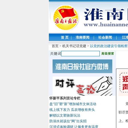
首 页
|
淮南要闻
|
社会新闻
|
江
首页
>
机关书记话党建
>
以党的政治建设引领检察
怀新平系列言论专栏
盘“旧”塑“新”增加城市文体活动
线上线下发力 瓜农增收有奔头
职尽
解锁以文塑旅新玩法
上。
防溺水就该拉“网”出实招
沉浸式体验调研 让服务更有温度