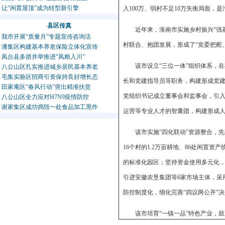
让“闲置屋顶”成为转型新引擎
入100万、弱村不足10万失衡局面，
县区传真
近年来，淮南市实施乡村振兴“强
我市开展“质量月”专题宣传咨询活
村联合、抱团发展，形成了“党委把舵
潘集区构建基本养老保险立体化宣传
凤台县多措并举推进“凤粮入川”
该市设立“三位一体”组织体系，
八公山区扎实推进城乡居民基本养老
毛集实验区招商引资保持良好增长态
长和党建指导员等职务，构建形成党
田家庵区“春风行动”突出精准扶贫
党组织书记成立董事会和监事会，引
八公山区全力应对H7N9疫情防控
谢家集区成功捣毁一处食品加工黑作
运营等专业人才的智囊团，构建形成
该市实施“四化联动”资源整合，
16个村的1.2万亩耕地、86处闲置资
的标准化园区；坚持资金使用多元化，
引进安徽农垦集团等6家市场主体，采
防控制度化，细化完善“四议两公开”
该市培育“一镇一品”特色产业，