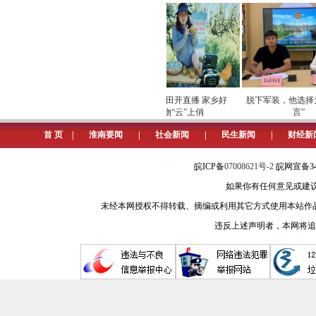
甸镇强村公司着力打造乡村“红色研学
目，每年带动餐饮住宿等行业增收80
直播、冷链仓储于一体的现代农业产业
购”向“直播间里谈订单”的转变。
为实现多方共赢，淮南市规范制
专项巡检筑牢数字化运营安全
劳模下田开直播 家乡好
脱下军装，他选择为家
屏障
物“云”上俏
言”
目前，淮南市“整乡联建”强村公
首 页
|
淮南要闻
|
社会新闻
|
民生新闻
|
财经新
涌现，推动2024年度全市802个行政
皖ICP备
07008621号-2
皖网宣备34
100万元以上明星村206个，新型农
如果你有任何意见或建议请与我
编后
未经本网授权不得转载、摘编或利用其它方式使用本站作
违反上述声明者，本网将追
发展壮大村级集体经济是带领群
在集体经济发展中存在“资源开发困难
加专业、收益分配更加合理的综合效
（安徽日报记者 柏松）