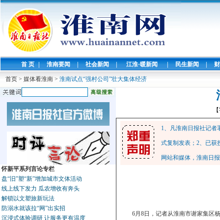
首 页
|
淮南要闻
|
社会新闻
|
江淮·暖新闻
|
民生新闻
|
财
首页
>
媒体看淮南
>
淮南试点“强村公司”壮大集体经济
【
1、凡淮南日报社记者
式复制发表；2、已获
网站和媒体，淮南日报
怀新平系列言论专栏
盘“旧”塑“新”增加城市文体活动
线上线下发力 瓜农增收有奔头
解锁以文塑旅新玩法
防溺水就该拉“网”出实招
6月8日，记者从淮南市谢家集区杨
沉浸式体验调研 让服务更有温度