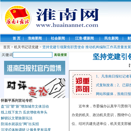
首 页
|
淮南要闻
|
社会新闻
|
江淮·暖新闻
|
民生新闻
|
财
首页
>
机关书记话党建
>
坚持党建引领聚焦职责使命 推动机构编制工作高质量发展
坚持党建引
【
1、凡淮南日报社记者
式复制发表；2、已获
网站和媒体，淮南日报
怀新平系列言论专栏
近年来，市委编办认真学习贯彻
盘“旧”塑“新”增加城市文体活动
线上线下发力 瓜农增收有奔头
办党的机关、政治机关意识，围绕中心
解锁以文塑旅新玩法
位、结对共建先进单位，机关党支部被
防溺水就该拉“网”出实招
沉浸式体验调研 让服务更有温度