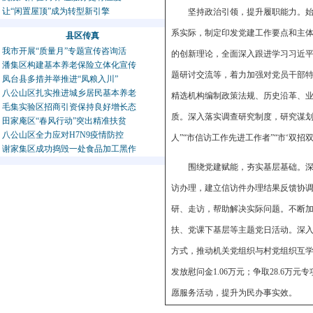
让“闲置屋顶”成为转型新引擎
坚持政治引领，提升履职能力。
系实际，制定印发党建工作要点和主体
县区传真
我市开展“质量月”专题宣传咨询活
的创新理论，全面深入跟进学习习近
潘集区构建基本养老保险立体化宣传
题研讨交流等，着力加强对党员干部特
凤台县多措并举推进“凤粮入川”
八公山区扎实推进城乡居民基本养老
精选机构编制政策法规、历史沿革、
毛集实验区招商引资保持良好增长态
质。深入落实调查研究制度，研究谋划
田家庵区“春风行动”突出精准扶贫
八公山区全力应对H7N9疫情防控
人”“市信访工作先进工作者”“市‘双
谢家集区成功捣毁一处食品加工黑作
围绕党建赋能，夯实基层基础。深
访办理，建立信访件办理结果反馈协调
研、走访，帮助解决实际问题。不断加
扶、党课下基层等主题党日活动。深入
方式，推动机关党组织与村党组织互学互
发放慰问金1.06万元；争取28.6
愿服务活动，提升为民办事实效。