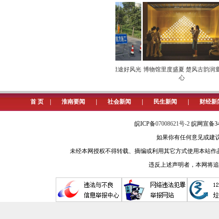
聚焦主责主业，服务全市大局。紧
优势、凝聚合力。顺利完成机构改革
革任务，推动党的领导在机构设置上
展，设立毛集、田家庵、谢家集经开
续推进权责清单制度体系建设，提升
”夏童心暖 工会关爱润
战酷暑精养护 铺就坦途好风光
博物馆里度盛夏 楚风古韵润童
心田
心
获批组建淮南武王墩考古遗址公园管
科普教育，设立市科学技术馆。健全
首 页
|
淮南要闻
|
社会新闻
|
民生新闻
|
财经新
（市委编办主任、市委组织部副部
皖ICP备
07008621号-2
皖网宣备34
如果你有任何意见或建议请与我
未经本网授权不得转载、摘编或利用其它方式使用本站作
违反上述声明者，本网将追