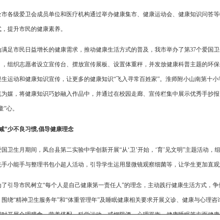
全市各级爱卫会成员单位和医疗机构通过举办健康集市、健康运动会、健康知识问答等
式，提升市民的健康素养。
为满足市民日益增长的健康需求，推动健康生活方式的普及，我市举办了第37个爱国
》，组织志愿者设立宣传台、摆放宣传展板、设置体重秤，并发放健康科普主题的环保
卫生运动和健康知识宣传，让更多的健康知识“飞入寻常百姓家”。淮师附小山南第十小
笔为媒，将健康知识巧妙融入作品中，并通过在校园走廊、宣传栏集中展示优秀手抄报
童”心。
“减”少不良习惯,倡导健康理念
爱国卫生月期间，凤台县第二实验中学创新开展“从‘卫’开始，‘育’见文明”主题活动
洗手小能手与整理书包小超人活动，引导学生运用显微镜观察细菌等，让学生更加直观
为了引导市民树立“每个人是自己健康第一责任人”的理念，主动践行健康生活方式，争
，围绕“精神卫生服务年”和“体重管理年”及睡眠健康相关要求开展义诊、健康与心理
同时开展合理膳食、营养搭配、科学运动、戒烟限酒、心理平衡、健康睡眠等方面健康