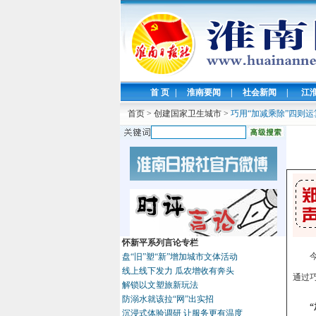
首 页
|
淮南要闻
|
社会新闻
|
江
首页
>
创建国家卫生城市
>
巧用“加减乘除”四则运
怀新平系列言论专栏
盘“旧”塑“新”增加城市文体活动
线上线下发力 瓜农增收有奔头
通过
解锁以文塑旅新玩法
防溺水就该拉“网”出实招
沉浸式体验调研 让服务更有温度