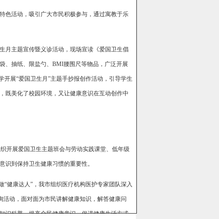
特色活动，吸引广大市民积极参与，通过寓教于乐
卫生月主题宣传暨义诊活动，现场宣读《爱国卫生倡
袋、抽纸、限盐勺、BMI腰围尺等物品，广泛开展
学开展“爱国卫生月”主题手抄报创作活动，引导学生
，既美化了校园环境，又让健康意识在互动创作中
，组织开展爱国卫生主题班会与劳动实践课堂、低年级
意识到保持卫生健康习惯的重要性。
做“健康达人”，我市组织医疗机构医护专家团队深入
咨询活动，面对面为市民讲解健康知识，解答健康问
知识科普，提高全民健康意识，促进健康生活方式