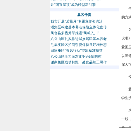
让“闲置屋顶”成为转型新引擎
县区传真
的方
我市开展“质量月”专题宣传咨询活
潘集区构建基本养老保险立体化宣传
凤台县多措并举推进“凤粮入川”
议书
八公山区扎实推进城乡居民基本养老
毛集实验区招商引资保持良好增长态
爱国
田家庵区“春风行动”突出精准扶贫
以画
八公山区全力应对H7N9疫情防控
谢家集区成功捣毁一处食品加工黑作
深入“
学生
一线
题。