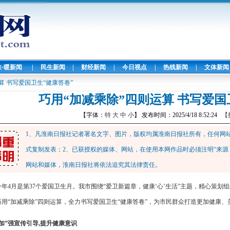
淮·暖新闻
|
民生新闻
|
财经新闻
|
今日视点
|
热线新闻
|
文体新闻
算 书写爱国卫生“健康答卷”
巧用“加减乘除”四则运算 书写爱国
【字体：
特
大
中
小
】 发布时间：2025/4/18 8:52:24
【
1、凡淮南日报社记者署名文字、图片，版权均属淮南日报社所有，任何网
式复制发表；2、已获授权的媒体、网站，在使用本网作品时必须注明“来源
网站和媒体，淮南日报社将依法追究其法律责任。
今年4月是第37个爱国卫生月。我市围绕“爱卫新篇章，健康‘心’生活”主题，精心策
巧用“加减乘除”四则运算，全力书写爱国卫生“健康答卷”，为市民群众打造更加健康、
“加”强宣传引导,提升健康意识