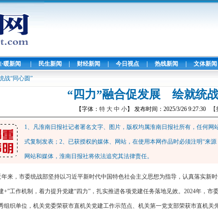
淮·暖新闻
|
民生新闻
|
财经新闻
|
今日视点
|
热线新闻
|
文体新闻
统战“同心圆”
“四力”融合促发展 绘就统战
【字体：
特
大
中
小
】 发布时间：2025/3/26 9:27:30
【
1、凡淮南日报社记者署名文字、图片，版权均属淮南日报社所有，任何网
式复制发表；2、已获授权的媒体、网站，在使用本网作品时必须注明“来源
网站和媒体，淮南日报社将依法追究其法律责任。
近年来，市委统战部坚持以习近平新时代中国特色社会主义思想为指导，认真落实新时
建+”工作机制，着力提升党建“四力”，扎实推进各项党建任务落地见效。2024年，市
优秀组织单位，机关党委荣获市直机关党建工作示范点、机关第一党支部荣获市直机关