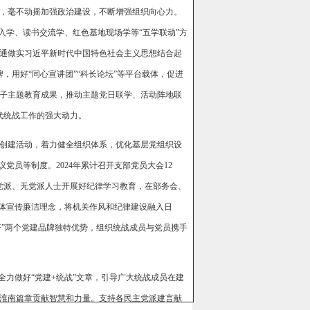
，毫不动摇加强政治建设，不断增强组织向心力。
入学、读书交流学、红色基地现场学等“五学联动”方
通做实习近平新时代中国特色社会主义思想结合起
牌，用好“同心宣讲团”“科长论坛”等平台载体，促进
子主题教育成果，推动主题党日联学、活动阵地联
代统战工作的强大动力。
创建活动，着力健全组织体系，优化基层党组织设
党员等制度。2024年累计召开支部党员大会12
党派、无党派人士开展好纪律学习教育，在部务会、
载体宣传廉洁理念，将机关作风和纪律建设融入日
开”两个党建品牌独特优势，组织统战成员与党员携手
全力做好“党建+统战”文章，引导广大统战成员在建
淮南篇章贡献智慧和力量。支持各民主党派建言献