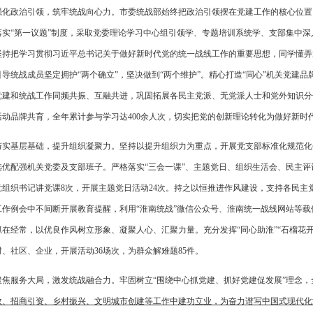
强化政治引领，筑牢统战向心力。市委统战部始终把政治引领摆在党建工作的核心位置
落实“第一议题”制度，采取党委理论学习中心组引领学、专题培训系统学、支部集中深
坚持把学习贯彻习近平总书记关于做好新时代党的统一战线工作的重要思想，同学懂弄
导统战成员坚定拥护“两个确立”，坚决做到“两个维护”。精心打造“同心”机关党建品
党建和统战工作同频共振、互融共进，巩固拓展各民主党派、无党派人士和党外知识分
活动品牌共育，全年累计参与学习达400余人次，切实把党的创新理论转化为做好新时
夯实基层基础，提升组织凝聚力。坚持以提升组织力为重点，开展党支部标准化规范化
选优配强机关党委及支部班子。严格落实“三会一课”、主题党日、组织生活会、民主评议
党组织书记讲党课8次，开展主题党日活动24次。持之以恒推进作风建设，支持各民主
工作例会中不间断开展教育提醒，利用“淮南统战”微信公众号、淮南统一战线网站等
抓在经常，以优良作风树立形象、凝聚人心、汇聚力量。充分发挥“同心助淮”“石榴花
村、社区、企业，开展活动36场次，为群众解难题85件。
聚焦服务大局，激发统战融合力。牢固树立“围绕中心抓党建、抓好党建促发展”理念，
政、招商引资、乡村振兴、文明城市创建等工作中建功立业，为奋力谱写中国式现代化