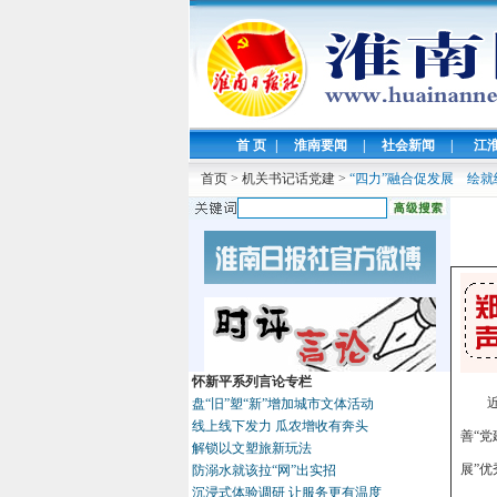
首 页
|
淮南要闻
|
社会新闻
|
江
首页
>
机关书记话党建
>
“四力”融合促发展 绘就
怀新平系列言论专栏
盘“旧”塑“新”增加城市文体活动
线上线下发力 瓜农增收有奔头
善“党
解锁以文塑旅新玩法
展”
防溺水就该拉“网”出实招
沉浸式体验调研 让服务更有温度