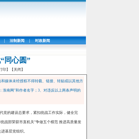
|
法制新闻
|
时政新闻
“同心圆”
打印】
【关闭】
站和媒体未经授权不得转载、链接、转贴或以其他方
：淮南网”和作者名字；3、对违反以上两条声明的
代党的建设总要求，紧扣统战工作实际，健全完
委统战部荣获市直机关“争做五个模范 推进高质量发
先进基层党组织。