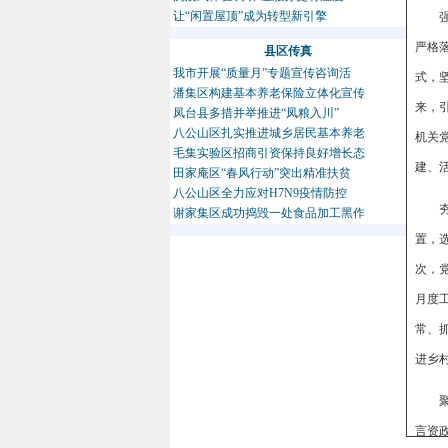
让“闲置屋顶”成为转型新引擎
严格
县区传真
我市开展“质量月”专题宣传咨询活
式，
潘集区构建基本养老保险立体化宣传
来，引
凤台县多措并举推进“凤粮入川”
八公山区扎实推进城乡居民基本养老
机关
毛集实验区招商引资保持良好增长态
建、
田家庵区“春风行动”突出精准扶贫
八公山区全力应对H7N9疫情防控
谢家集区成功捣毁一处食品加工黑作
置，
次，
月度
常、
进乡
言资