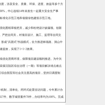
制度，涉及安全、质量、环保、进度、效益等多个方
00%，中心连续14年未发生一起重大安全生产事
产标准化示范工地和省级绿色建筑示范工地。
强化图纸审核把关，减少和杜绝设计缺漏项。创新
期。严把合同关，对项目设计、施工、监理等合同文
形成“兵团式”作战模式，全力推进林场路、洞山中
提效，实现了1+1>2效果。
续优化营商环境，保障项目建设顺利推进。为中兴
采煤沉陷区综合治理（一期）等项目解决堵点难点
区综合医院等社会关注度高的项目，坚持日调度制
作机制，清单化、闭环式处置信访问题，今年累计办
7件、数字城管案件78件，办结率均为100%。完成
。乡村振兴扎实推进，驻段湾村工作队1名同志被评