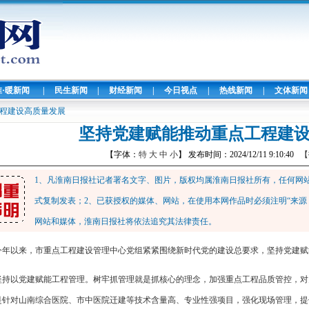
淮·暖新闻
|
民生新闻
|
财经新闻
|
今日视点
|
热线新闻
|
文体新闻
程建设高质量发展
坚持党建赋能推动重点工程建
【字体：
特
大
中
小
】 发布时间：2024/12/11 9:10:40
【
1、凡淮南日报社记者署名文字、图片，版权均属淮南日报社所有，任何网
式复制发表；2、已获授权的媒体、网站，在使用本网作品时必须注明“来源
网站和媒体，淮南日报社将依法追究其法律责任。
今年以来，市重点工程建设管理中心党组紧紧围绕新时代党的建设总要求，坚持党建赋
坚持以党建赋能工程管理。树牢抓管理就是抓核心的理念，加强重点工程品质管控，对
是针对山南综合医院、市中医院迁建等技术含量高、专业性强项目，强化现场管理，提