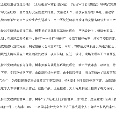
《全过程造价管理办法》《工程变更审核管理办法》《项目审计管理规定》等6项管理
守牢安全红线，全力抓好安全隐患大排查、大整改工作，整改安全隐患116处，整改率1
连续10年被评为全市安全生产先进单位，市中医院迁建项目被评为安徽省建筑安全生
坚持以党建赋能前期工作。树牢抓前期就是抓基础的理念，严把设计关，组建专家库，
机制，在房建工程招标中，推行“一次性打包招标”，提高了招标效率，缩短了项目周
法依规进行规范完善，制定规范化合同文本4套。同时，与市住房城乡建设局通力配合，
侧规划支路等重点市政基础设施建设，项目前期、征迁、设计、现场管理等工作全面提速
坚持以党建赋能服务保障。树牢抓服务就是抓环境的理念，致力于攻难点、疏堵点，持
路下穿、学院路铁路下穿、山南新区综合医院、市中医院迁建、洞山宾馆改扩建和西部
170余个，为项目建设提速提效奠定了坚实基础。特别是针对学院路铁路下穿、山南新
组建专人专班驻场跟班作业、挂图作战、压茬推进，为工程顺利完工提供了有力保障。
坚持以党建赋能群众工作。树牢“信访是送上门来的群众工作”理念，建立党建+信访工
案件9件，办结率100%，一名同志被评为全市信访工作先进个人；办结市长热线案件32
人大建议和1件政协提案办理工作，满意率100%。政务公开工作连年跻身全市先进行列