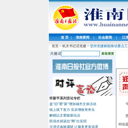
首 页
|
淮南要闻
|
社会新闻
|
江
首页
>
机关书记话党建
>
坚持党建赋能推动重点工
怀新平系列言论专栏
盘“旧”塑“新”增加城市文体活动
线上线下发力 瓜农增收有奔头
解锁以文塑旅新玩法
防溺水就该拉“网”出实招
特别
沉浸式体验调研 让服务更有温度