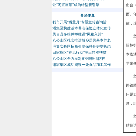
让“闲置屋顶”成为转型新引擎
出台
面。
县区传真
我市开展“质量月”专题宣传咨询活
故，
潘集区构建基本养老保险立体化宣传
凤台县多措并举推进“凤粮入川”
八公山区扎实推进城乡居民基本养老
招标
毛集实验区招商引资保持良好增长态
田家庵区“春风行动”突出精准扶贫
本依
八公山区全力应对H7N9疫情防控
学东
谢家集区成功捣毁一处食品加工黑作
路铁
问题
度，
结信访
2件