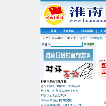
首 页
|
淮南要闻
|
社会新闻
|
江
首页
>
重点项目“五比”评价
>
保持“干”的激情 使出
怀新平系列言论专栏
盘“旧”塑“新”增加城市文体活动
线上线下发力 瓜农增收有奔头
解锁以文塑旅新玩法
防溺水就该拉“网”出实招
沉浸式体验调研 让服务更有温度