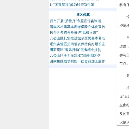
让“闲置屋顶”成为转型新引擎
料有
县区传真
我市开展“质量月”专题宣传咨询活
控房地
潘集区构建基本养老保险立体化宣传
凤台县多措并举推进“凤粮入川”
八公山区扎实推进城乡居民基本养老
毛集实验区招商引资保持良好增长态
进度
田家庵区“春风行动”突出精准扶贫
参与
八公山区全力应对H7N9疫情防控
谢家集区成功捣毁一处食品加工黑作
节点
设“
立由
及的
况纳