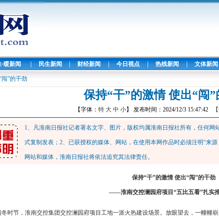
淮·暖新闻
|
民生新闻
|
财经新闻
|
今日视点
|
热线新闻
|
文体新闻
“闯”的干劲
保持“干”的激情 使出“闯
【字体：
特
大
中
小
】 发布时间：2024/12/3 15:47:42
【
1、凡淮南日报社记者署名文字、图片，版权均属淮南日报社所有，任何网
式复制发表；2、已获授权的媒体、网站，在使用本网作品时必须注明“来源
网站和媒体，淮南日报社将依法追究其法律责任。
保持“干”的激情 使出“闯”的干劲
——淮南交控澜园府项目“五比五看”扎实
初冬时节，淮南交控集团交控澜园府项目工地一派火热建设场景。放眼望去，一幢幢崭