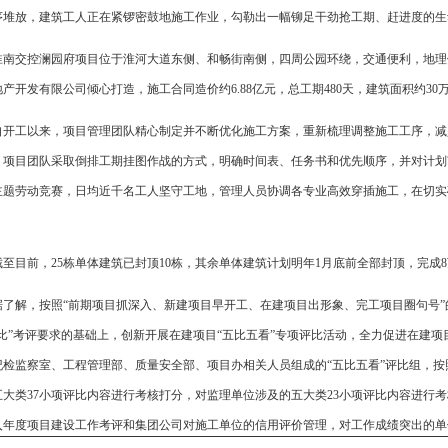
序堆放，建筑工人正在紧锣密鼓地施工作业，勾勒出一幅铆足干劲抢工期、赶进度的生
淮南交控澜园府项目位于淮河大道东侧、和畅街南侧，四周公园环绕，交通便利，地理
产开发有限公司倾心打造，施工合同造价约6.88亿元，总工期480天，建筑面积约30
自开工以来，项目管理团队精心制定并不断优化施工方案，重新梳理调整施工工序，减
，项目团队采取倒排工期挂图作战的方式，明确时间表、任务书和优先顺序，并对计划
主题劳动竞赛，日均近千名工人坚守工地，管理人员协调各专业高效穿插施工，在切实
。
截至目前，25栋单体建筑已封顶10栋，其余单体建筑计划明年1月底前全部封顶，完成
据了解，按照“前期项目抓深入、新建项目早开工、在建项目出形象、完工项目圈句号
五比”考评要求的基础上，创新开展在建项目“五比五看”专项评比活动，全力促进在建
纪检监察室、工程管理部、质量安全部、项目办相关人员组成的“五比五看”评比组，
五大类37小项评比内容进行考核打分，对监理单位涉及的五大类23小项评比内容进行
入年度项目建设工作考评和集团公司对施工单位的信用评价管理，对工作成绩突出的单