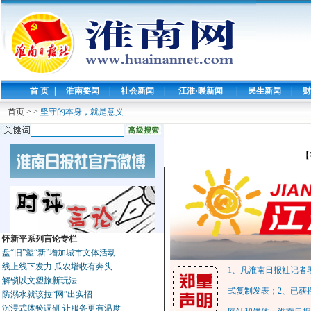
首 页
|
淮南要闻
|
社会新闻
|
江淮·暖新闻
|
民生新闻
|
财
首页
>
>
坚守的本身，就是意义
【
怀新平系列言论专栏
盘“旧”塑“新”增加城市文体活动
线上线下发力 瓜农增收有奔头
1、凡淮南日报社记者
解锁以文塑旅新玩法
式复制发表；2、已获
防溺水就该拉“网”出实招
沉浸式体验调研 让服务更有温度