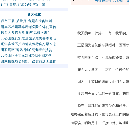
网站和媒体，淮南日报
让“闲置屋顶”成为转型新引擎
县区传真
我市开展“质量月”专题宣传咨询活
潘集区构建基本养老保险立体化宣传
凤台县多措并举推进“凤粮入川”
秋天的每一片落叶、每一枚果实
八公山区扎实推进城乡居民基本养老
毛集实验区招商引资保持良好增长态
正是因为当初的辛勤播种，因而
田家庵区“春风行动”突出精准扶贫
八公山区全力应对H7N9疫情防控
时间向来不语，却总是能够给予
谢家集区成功捣毁一处食品加工黑作
在今天，新闻——这样一个神圣的
因为一个节日的缘故，他们今天
往昔与今日，我们一直都在。我
坚守，是我们的职责使命和任务
始终铭记着新形势下宣传思想工作的
清谬误、明辨是非、联接中外、沟通