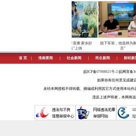
我们的站位，就是要更加清楚我们的
我们的坚守，传递着光亮的火种
坚如磐石，书写着属于新闻工作者的
火接续，生生不息。
项巡检筑牢数字化运营安全
劳模下田开直播 家乡好
脱下军装，他选择为家乡
我们的坚守，聚合着奋进的力量
屏障
物“云”上俏
言”
激荡，机遇和挑战并存。全市新闻战
首 页
|
淮南要闻
|
社会新闻
|
民生新闻
|
财经新
奋进、加快发展的浓厚氛围，激发奋
皖ICP备
07008621号-2
皖网宣备34
鲜花的绽放和果实的芬芳，必然
如果你有任何意见或建议请与我
闻媒体正在经历着一场伟大而全新的
未经本网授权不得转载、摘编或利用其它方式使用本站作
数、变化，都是成长中的烦恼，也是
违反上述声明者，本网将追
阵痛，新闻人也正在经历着一场前所
舆论场一样，面对媒体深度融合改革
识、掌握新技能，适应网络时代传播要
气，增强信心、鼓劲加油、奋勇向前