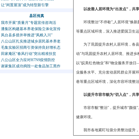
让“闲置屋顶”成为转型新引擎
以改善人居环境为“出发点”，共
县区传真
环境整治“不停歇”,人居环境“
我市开展“质量月”专题宣传咨询活
潘集区构建基本养老保险立体化宣传
等重点区域环境，深入推进爱国卫生
凤台县多措并举推进“凤粮入川”
八公山区扎实推进城乡居民基本养老
为了巩固提升农村人居环境，各县
毛集实验区招商引资保持良好增长态
田家庵区“春风行动”突出精准扶贫
动”与巩固提升农村人居环境、推进乡
八公山区全力应对H7N9疫情防控
以“皖美红色物业”和“物业服务开放
谢家集区成功捣毁一处食品加工黑作
业服务水平。充分发动居民群众开展
巷等重点区域环境，深化市容环境整治
以提升市容市貌为“切入点”，共
市容市貌“整治”，提升城市“颜
健康环境。
我市各地紧盯垃圾分类整治提升