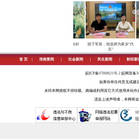
圾全量化利用、非正规垃圾堆放点规
升，对在建的建筑工地进行全面排查
降噪措施保证场界处噪声排放符合标
管理责任，确保公共厕所设置符合相
以整治市场环境为“关键点”，共
牢数字化运营安全
劳模下田开直播 家乡好
脱下军装，他选择为家乡“代
屏障
物“云”上俏
言”
为了营造一个干净整洁、健康卫
首 页
|
淮南要闻
|
社会新闻
|
民生新闻
|
财经新
生清洁举措，促进市场环境再升级。
皖ICP备
07008621号-2
皖网宣备34
我市以2024年“深入推进餐饮
如果你有任何意见或建议请与我
强化餐饮油烟薄弱环节管控，推进群众
未经本网授权不得转载、摘编或利用其它方式使用本站作
果，及时清理卫生死角，做到垃圾日
违反上述声明者，本网将追
制度。
同时，我市紧盯食品安全整治提升
冒食品、劣质食品和过期食品，落实清
整治提升，加强小浴池、小美容美发