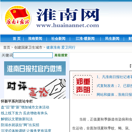
首 页
|
淮南要闻
|
社会新闻
|
江淮·暖新闻
|
民生新闻
|
财
首页
>
创建国家卫生城市
>
健康淮南 爱卫同行
【
1、凡淮南日报社记者
式复制发表；2、已获
网站和媒体，淮南日报
怀新平系列言论专栏
盘“旧”塑“新”增加城市文体活动
线上线下发力 瓜农增收有奔头
解锁以文塑旅新玩法
当前，正值夏秋季肠道传染病和虫
防溺水就该拉“网”出实招
生运动，全面加强夏秋季蚊、蝇、鼠
沉浸式体验调研 让服务更有温度