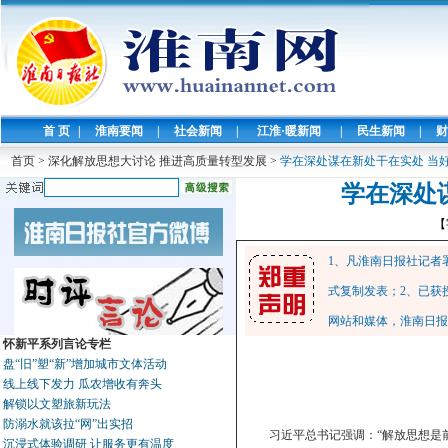
首 页
|
淮南要闻
|
社会新闻
|
江淮·暖新闻
|
民生新闻
|
财
首页
>
深化解放思想大讨论 推进高质量转型发展
>
学在深处谋在新处干在实处 当
学在深处
【
1、凡淮南日报社记者
式复制发表；2、已获
网站和媒体，淮南日报
怀新平系列言论专栏
盘“旧”塑“新”增加城市文体活动
线上线下发力 瓜农增收有奔头
解锁以文塑旅新玩法
防溺水就该拉“网”出实招
习近平总书记强调：“解放思想是
沉浸式体验调研 让服务更有温度