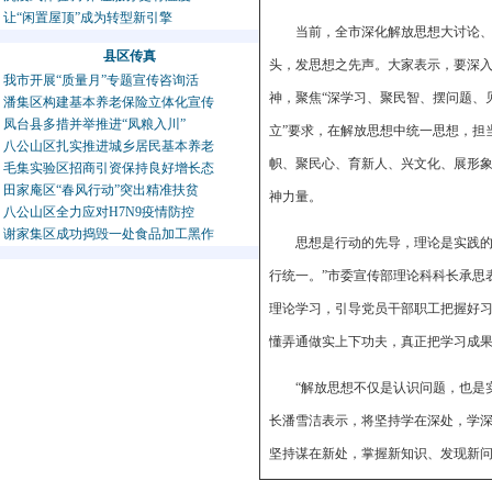
让“闲置屋顶”成为转型新引擎
当前，全市深化解放思想大讨论
县区传真
头，发思想之先声。大家表示，要深
我市开展“质量月”专题宣传咨询活
神，聚焦“深学习、聚民智、摆问题、
潘集区构建基本养老保险立体化宣传
凤台县多措并举推进“凤粮入川”
立”要求，在解放思想中统一思想，担
八公山区扎实推进城乡居民基本养老
帜、聚民心、育新人、兴文化、展形
毛集实验区招商引资保持良好增长态
田家庵区“春风行动”突出精准扶贫
神力量。
八公山区全力应对H7N9疫情防控
谢家集区成功捣毁一处食品加工黑作
思想是行动的先导，理论是实践的
行统一。”市委宣传部理论科科长承思
理论学习，引导党员干部职工把握好
懂弄通做实上下功夫，真正把学习成
“解放思想不仅是认识问题，也是
长潘雪洁表示，将坚持学在深处，学
坚持谋在新处，掌握新知识、发现新
宣传思想工作。