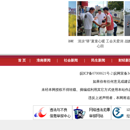
听民意，聚民智，汇民力。“作为
情，畅通渠道听民声，广开言路聚民智
基础上，坚持把调查研究成果融入业
心、暖人心、筑同心，努力把全市人
带火生态消费
立秋与淮南“树代”——柳树
清凉“驿”夏童心暖 工会关爱润
战酷
心田
旅游业是支柱产业、富民产业，是
理念，大力实施‘旅游+’‘+旅游’
首 页
|
淮南要闻
|
社会新闻
|
民生新闻
|
财经新
生‘一业兴、百业兴’的乘数效应，以
皖ICP备
07008621号-2
皖网宣备34
晓光说。
如果你有任何意见或建议请与我
加强新时代公民道德建设，是推进
未经本网授权不得转载、摘编或利用其它方式使用本站作
解放思想、开阔视野、提升能力。”市
违反上述声明者，本网将追
义核心价值观融入社会发展各方面，
形成和确定的关键时期，加强养成教
文化是一个民族进步的灵魂，文化