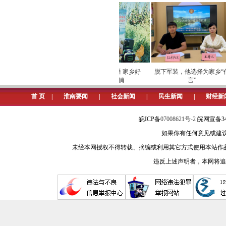
炽短暂而光辉的一生。方运炽烈士出生
方特派员、中共中央巡视员、中共安
党的事业呕心沥血，九死而不悔，生命永
通过当天的活动，加强了党性教
检筑牢数字化运营安全
劳模下田开直播 家乡好
脱下军装，他选择为家乡“代
屏障
物“云”上俏
言”
扬伟大建党精神作出应有贡献。
首 页
|
淮南要闻
|
社会新闻
|
民生新闻
|
财经新
图为党员们在方运炽烈士事迹陈
皖ICP备
07008621号-2
皖网宣备34
如果你有任何意见或建议请与我
未经本网授权不得转载、摘编或利用其它方式使用本站作
违反上述声明者，本网将追