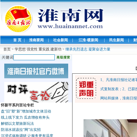
首 页
|
淮南要闻
|
社会新闻
|
江淮·暖新闻
|
民生新闻
|
财
首页
>
学思想 强党性 重实践 建新功
>
继承先烈遗志 凝聚奋进力量
1、凡淮南日报社记者
式复制发表；2、已获
网站和媒体，淮南日报
怀新平系列言论专栏
盘“旧”塑“新”增加城市文体活动
线上线下发力 瓜农增收有奔头
解锁以文塑旅新玩法
防溺水就该拉“网”出实招
沉浸式体验调研 让服务更有温度