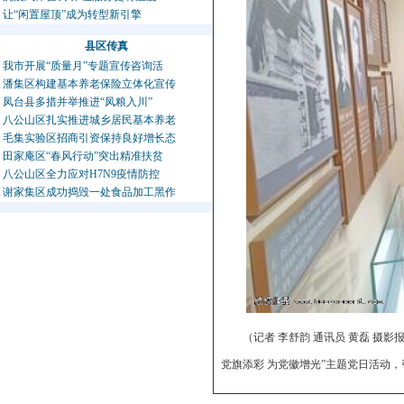
让“闲置屋顶”成为转型新引擎
县区传真
我市开展“质量月”专题宣传咨询活
潘集区构建基本养老保险立体化宣传
凤台县多措并举推进“凤粮入川”
八公山区扎实推进城乡居民基本养老
毛集实验区招商引资保持良好增长态
田家庵区“春风行动”突出精准扶贫
八公山区全力应对H7N9疫情防控
谢家集区成功捣毁一处食品加工黑作
（记者 李舒韵 通讯员 黄磊 摄
党旗添彩 为党徽增光”主题党日活动
方运炽烈士事迹陈列馆分为初心