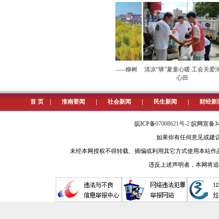
如果我们梳理从今年春节开始的
稍息和松懈。
但所有这些，疫情和病毒是不会
淮南在全省范围16个市中，按照
经济带火生态消费
立秋与淮南“树代”——柳树
清凉“驿”夏童心暖 工会关爱润
目。究竟这张严密的防控网，是怎么
心田
之公开。
首 页
|
淮南要闻
|
社会新闻
|
民生新闻
|
财经新
3月26日，一个“黑色星期六”
急综合指挥部，灯光通明彻夜未熄。
皖ICP备
07008621号-2
皖网宣备34
如果你有任何意见或建议请与我
3月26日，重塑和改变了淮南20
未经本网授权不得转载、摘编或利用其它方式使用本站作
疫情已经来了，这是摆在我们面
违反上述声明者，本网将追
显然，我们早已丢掉了幻想，也
残酷，但我们必须坚强面对。