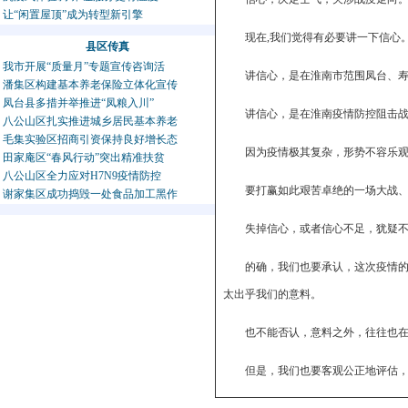
让“闲置屋顶”成为转型新引擎
现在,我们觉得有必要讲一下信心
县区传真
我市开展“质量月”专题宣传咨询活
讲信心，是在淮南市范围凤台、
潘集区构建基本养老保险立体化宣传
凤台县多措并举推进“凤粮入川”
讲信心，是在淮南疫情防控阻击
八公山区扎实推进城乡居民基本养老
毛集实验区招商引资保持良好增长态
因为疫情极其复杂，形势不容乐
田家庵区“春风行动”突出精准扶贫
八公山区全力应对H7N9疫情防控
要打赢如此艰苦卓绝的一场大战
谢家集区成功捣毁一处食品加工黑作
失掉信心，或者信心不足，犹疑
的确，我们也要承认，这次疫情
太出乎我们的意料。
也不能否认，意料之外，往往也
但是，我们也要客观公正地评估