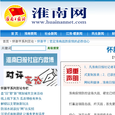
首 页
|
淮南要闻
|
社会新闻
|
江淮·暖新闻
|
民生新闻
|
财
首页
>
怀新平系列言论
>
怀新平｜坚定淮南战胜疫情的必胜信心
怀
【
1、凡淮南日报社记者
式复制发表；2、已获
网站和媒体，淮南日报
怀新平系列言论专栏
淮南疫情防控这场大战、硬仗已
盘“旧”塑“新”增加城市文体活动
线上线下发力 瓜农增收有奔头
解锁以文塑旅新玩法
打赢这场阻击战、歼灭战，首先
防溺水就该拉“网”出实招
沉浸式体验调研 让服务更有温度
信心，决定士气，关涉战疫走向