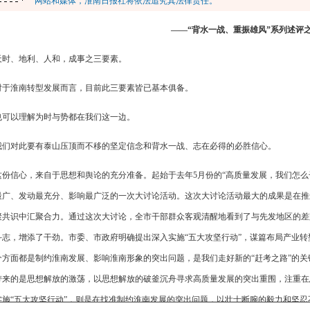
网站和媒体，淮南日报社将依法追究其法律责任。
——“背水一战、重振雄风”系列述评
天时、地利、人和，成事之三要素。
对于淮南转型发展而言，目前此三要素皆已基本俱备。
也可以理解为时与势都在我们这一边。
我们对此要有泰山压顶而不移的坚定信念和背水一战、志在必得的必胜信心。
这份信心，来自于思想和舆论的充分准备。起始于去年5月份的“高质量发展，我们怎么
最广、发动最充分、影响最广泛的一次大讨论活动。这次大讨论活动最大的成果是在推
聚共识中汇聚合力。通过这次大讨论，全市干部群众客观清醒地看到了与先发地区的差
斗志，增添了干劲。市委、市政府明确提出深入实施“五大攻坚行动”，谋篇布局产业
个方面都是制约淮南发展、影响淮南形象的突出问题，是我们走好新的“赶考之路”的关
带来的是思想解放的激荡，以思想解放的破釜沉舟寻求高质量发展的突出重围，注重在
实施“五大攻坚行动”，则是在找准制约淮南发展的突出问题，以壮士断腕的毅力和坚