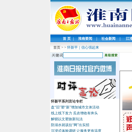
首 页
|
淮南要闻
|
社会新闻
|
江
首页
>
>
怀新平｜信心强起来
怀新平系列言论专栏
盘“旧”塑“新”增加城市文体活动
线上线下发力 瓜农增收有奔头
解锁以文塑旅新玩法
防溺水就该拉“网”出实招
沉浸式体验调研 让服务更有温度