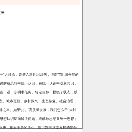
之三
干”大讨论，是进入新世纪以来，淮南市组织开展的
进解放思想中统一认识，在统一认识中凝聚共识，
距，进一步明晰任务、锚定目标，提振了状态，鼓
转型、城市更新、乡村振兴、生态修复、社会治理，
键之举。如果说，“高质量发展，我们怎么干”大讨
思想认识层面解决问题，既解放思想又统一思想；
忍不拔、锲而不舍的决心，啃下制约淮南发展的硬骨