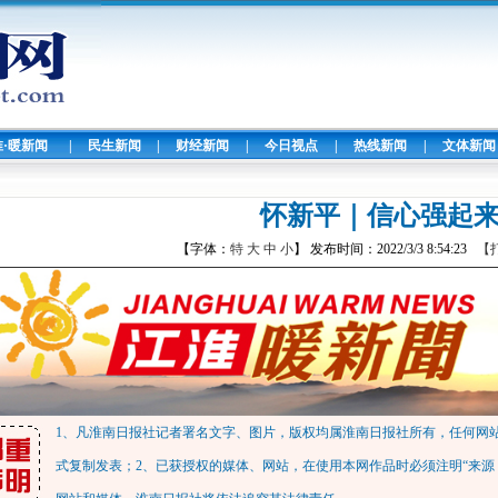
淮·暖新闻
|
民生新闻
|
财经新闻
|
今日视点
|
热线新闻
|
文体新闻
怀新平｜信心强起
【字体：
特
大
中
小
】 发布时间：2022/3/3 8:54:23
【
1、凡淮南日报社记者署名文字、图片，版权均属淮南日报社所有，任何网
式复制发表；2、已获授权的媒体、网站，在使用本网作品时必须注明“来源