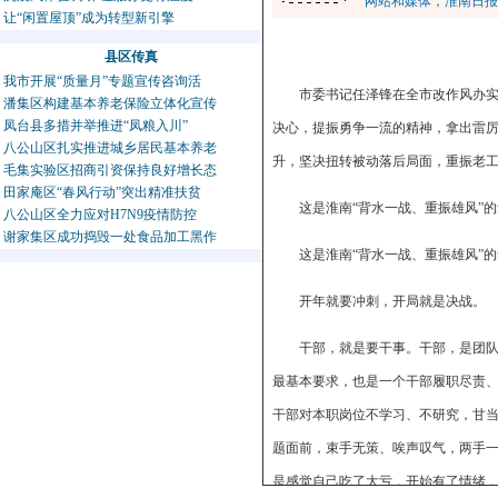
网站和媒体，淮南日报
让“闲置屋顶”成为转型新引擎
县区传真
我市开展“质量月”专题宣传咨询活
市委书记任泽锋在全市改作风办
潘集区构建基本养老保险立体化宣传
凤台县多措并举推进“凤粮入川”
决心，提振勇争一流的精神，拿出雷
八公山区扎实推进城乡居民基本养老
升，坚决扭转被动落后局面，重振老
毛集实验区招商引资保持良好增长态
田家庵区“春风行动”突出精准扶贫
这是淮南“背水一战、重振雄风”的
八公山区全力应对H7N9疫情防控
谢家集区成功捣毁一处食品加工黑作
这是淮南“背水一战、重振雄风”
开年就要冲刺，开局就是决战。
干部，就是要干事。干部，是团
最基本要求，也是一个干部履职尽责
干部对本职岗位不学习、不研究，甘
题面前，束手无策、唉声叹气，两手
是感觉自己吃了大亏，开始有了情绪