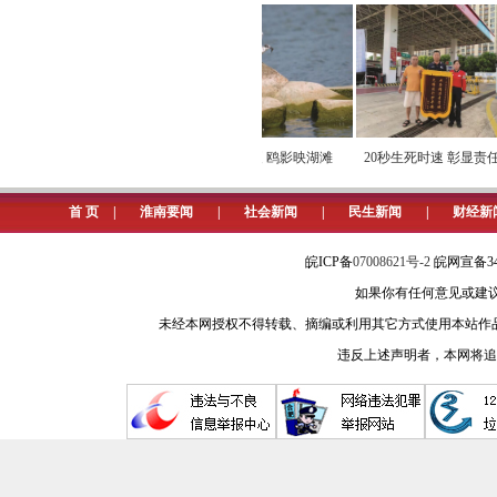
干部就是要担当。对于党员干部尤
够想得出拿得出解决办法。在发展的
惑而纷繁复杂中找到解决问题、战胜
幅严重的灾荒景象。横贯全境的两条
脱下军装，他选择为家乡“代
骄阳伴盛夏 鸥影映湖滩
20秒生死时速 彰显责任
抖动。面对此情此景，他却说：“感谢
言”
百姓找到降伏沙害的法子！”他抽调人
首 页
|
淮南要闻
|
社会新闻
|
民生新闻
|
财经新
法，彻底把兰考的沙害制服。相反，
皖ICP备
07008621号-2
皖网宣备34
错失很多发展机遇，耽误一个地区一
如果你有任何意见或建议请与我
面对困难，要能够经得起考验。推
未经本网授权不得转载、摘编或利用其它方式使用本站作
永幸河枢纽工程刚准备开建，有人到处
违反上述声明者，本网将追
凤台县委书记的郭新吉坚定地说：“枢
能没有周折呢！”历经波折，永幸河枢
面对困境，要有百折不挠的韧劲
情立减、干劲全无，偃旗息鼓。只有