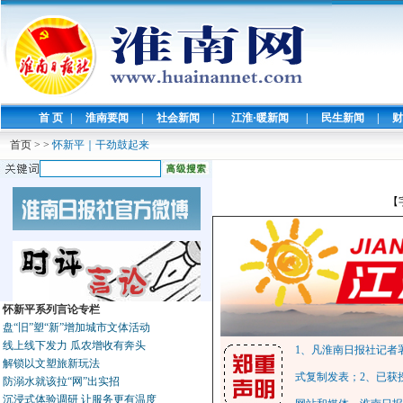
首 页
|
淮南要闻
|
社会新闻
|
江淮·暖新闻
|
民生新闻
|
财
首页
>
>
怀新平｜干劲鼓起来
【
怀新平系列言论专栏
盘“旧”塑“新”增加城市文体活动
线上线下发力 瓜农增收有奔头
1、凡淮南日报社记者
解锁以文塑旅新玩法
式复制发表；2、已获
防溺水就该拉“网”出实招
沉浸式体验调研 让服务更有温度