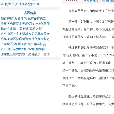
网站和媒体，淮南日报
让“闲置屋顶”成为转型新引擎
虎年春节节后，相继发生了几件
县区传真
我市开展“质量月”专题宣传咨询活
第一件，2月6日，中国女足和韩国
潘集区构建基本养老保险立体化宣传
凤台县多措并举推进“凤粮入川”
夺亚洲杯冠军。第二件，春节节后上班
八公山区扎实推进城乡居民基本养老
优环境的动员令，吹响了拉高标杆、奋勇
毛集实验区招商引资保持良好增长态
田家庵区“春风行动”突出精准扶贫
仔细分析2021年全省16市GDP
八公山区全力应对H7N9疫情防控
谢家集区成功捣毁一处食品加工黑作
耳”无可撼动。第二个不变，16市20
湖、滁州。排在后三位的，还是黄山、池
第一个变化，合肥的经济总量在破1万亿
量排序中，宿州反超蚌埠，宿州取代蚌埠
下滑了1位。
数据的细微变化，看似平静如水，
极为强烈的信号，给予奋勇争先、奋