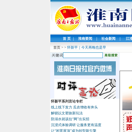
首 页
|
淮南要闻
|
社会新闻
|
江
首页
>
>
怀新平｜今天再晚也是早
怀新平系列言论专栏
线上线下发力 瓜农增收有奔头
解锁以文塑旅新玩法
防溺水就该拉“网”出实招
沉浸式体验调研 让服务更有温度
让“闲置屋顶”成为转型新引擎