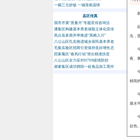
一碗三元炒饭 一城淮南温情
县区传真
我市开展“质量月”专题宣传咨询活
潘集区构建基本养老保险立体化宣传
凤台县多措并举推进“凤粮入川”
先，
八公山区扎实推进城乡居民基本养老
毛集实验区招商引资保持良好增长态
田家庵区“春风行动”突出精准扶贫
夜、
八公山区全力应对H7N9疫情防控
谢家集区成功捣毁一处食品加工黑作
精简
展水
起色