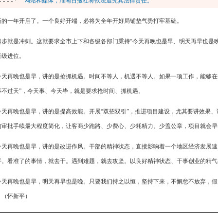
网站和媒体，淮南日报社将依法追究其法律责任。
新的一年开启了。一个良好开端，必将为全年开好局铺垫气势打牢基础。
起步就是冲刺。这就要求全市上下和各级各部门秉持“今天再晚也是早、明天再早也是
晋级进位。
今天再晚也是早，讲的是抢抓机遇。时间不等人，机遇不等人。如果一项工作，能够在
事不过天”，今天事、今天毕，就是要求抢时间、抓机遇。
今天再晚也是早，讲的是提高效能。开展“双招双引”，推进项目建设，尤其要讲效果
的审批手续最大程度简化，让客商少跑路、少费心、少耗精力、少盖公章，项目就会早
今天再晚也是早，讲的是改进作风。干部的精神状态，直接影响着一个地区经济发展速
平。看准了的事情，就去干。遇到难题，就去攻坚。以良好精神状态、干事创业的精气
今天再晚也是早，明天再早也是晚。只要我们持之以恒，坚持下来，不懈怠不放弃，假
。（怀新平）