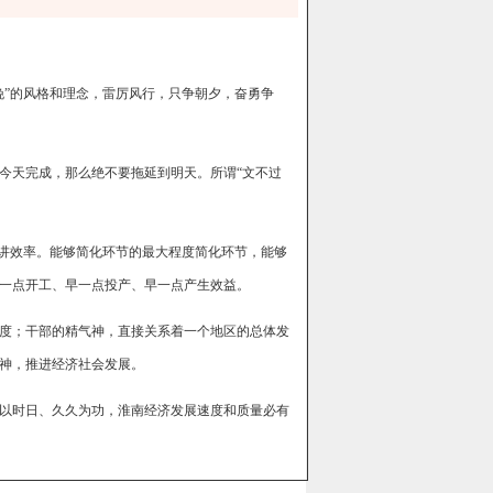
晚”的风格和理念，雷厉风行，只争朝夕，奋勇争
今天完成，那么绝不要拖延到明天。所谓“文不过
、讲效率。能够简化环节的最大程度简化环节，能够
一点开工、早一点投产、早一点产生效益。
度；干部的精气神，直接关系着一个地区的总体发
神，推进经济社会发展。
以时日、久久为功，淮南经济发展速度和质量必有
（责编：汤宁 初审：孙继奎 终审：沈国冰）