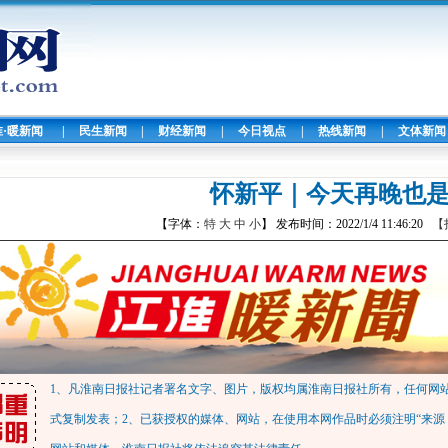
淮·暖新闻
|
民生新闻
|
财经新闻
|
今日视点
|
热线新闻
|
文体新闻
怀新平｜今天再晚也
【字体：
特
大
中
小
】 发布时间：2022/1/4 11:46:20
【
1、凡淮南日报社记者署名文字、图片，版权均属淮南日报社所有，任何网
式复制发表；2、已获授权的媒体、网站，在使用本网作品时必须注明“来源