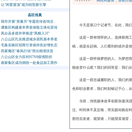
网站和媒体，淮南日报
让“闲置屋顶”成为转型新引擎
县区传真
我市开展“质量月”专题宣传咨询活
今天是第22个记者节。在此，我
潘集区构建基本养老保险立体化宣传
凤台县多措并举推进“凤粮入川”
这是一群有情怀的人。选择新闻
八公山区扎实推进城乡居民基本养老
毛集实验区招商引资保持良好增长态
稿，就是在赶稿。人们看到的或许是
田家庵区“春风行动”突出精准扶贫
八公山区全力应对H7N9疫情防控
这是一群怀揣梦想的人。为梦想
谢家集区成功捣毁一处食品加工黑作
能改变什么呢？我们的回答是：我们
这是一群忠诚履职的人。我们的
色和职业要求，我们时刻铭记于心，
当前，传统媒体改革创新加速演进，
过。时间来不及定格，而实践却跑在
那些后发者、观望者，只能望其项背
值得庆幸的是，乘风揽势，淮报融