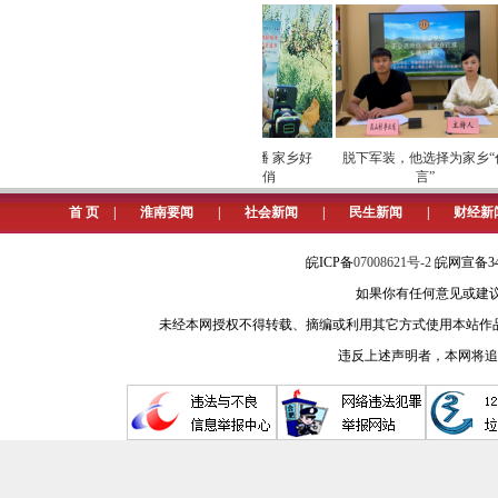
轮全面改扩版，2022年实施第二轮
存”向“奋发图强”迈进的新的竞跑点
变革创新、举力奋起，得益于市委正
取暖、不懈苦干。
巡检筑牢数字化运营安全
劳模下田开直播 家乡好
脱下军装，他选择为家乡“代
屏障
物“云”上俏
淮报融媒的奋进历程，或许就是
言”
极选择和自身宣誓。
首 页
|
淮南要闻
|
社会新闻
|
民生新闻
|
财经新
在第22个记者节，我们再一次重
皖ICP备
07008621号-2
皖网宣备34
如果你有任何意见或建议请与我
心有信念，不负人民。
未经本网授权不得转载、摘编或利用其它方式使用本站作
前路无有尽期。舆论公器在握，
违反上述声明者，本网将追
尽管还有很多困难甚至艰难，但
民、不辜负伟大新时代，书写更多出
奋进路上，我们无惧风雨！(怀新平