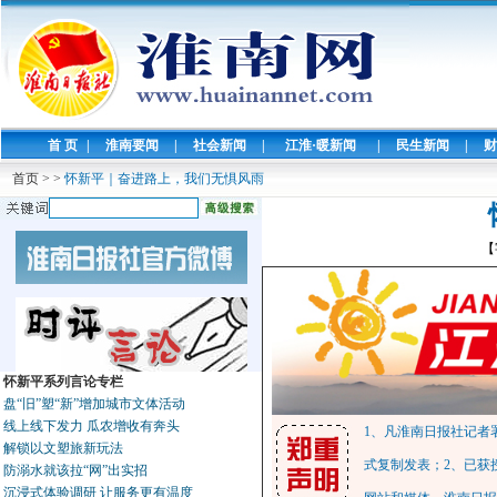
首 页
|
淮南要闻
|
社会新闻
|
江淮·暖新闻
|
民生新闻
|
财
首页
>
>
怀新平｜奋进路上，我们无惧风雨
【
怀新平系列言论专栏
盘“旧”塑“新”增加城市文体活动
线上线下发力 瓜农增收有奔头
1、凡淮南日报社记者
解锁以文塑旅新玩法
式复制发表；2、已获
防溺水就该拉“网”出实招
沉浸式体验调研 让服务更有温度