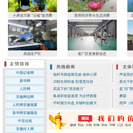
小屏连万家 “云端”促消费
赏荷经济带火生态消费
高温生产忙
老厂区变身新业态
中国记者网
·
临时号牌超期无效 侥幸心理
·
声波里
新华网
·
20秒生死时速 彰显责任担
·
星光下
人民网
·
高温下的“清凉接力”
·
盘“旧”
·
集成审批提速度 为企纾困显
·
蘑菇
安徽网信网
·
平时握方向盘 关键时刻握灭
·
雨声（
人民网安徽视窗
新华网安徽频道
中安在线
安徽好人网