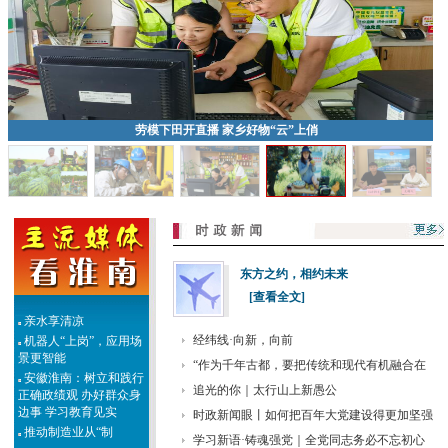
劳模下田开直播 家乡好物“云”上俏
2026年“港澳青年看祖
国安徽行”研学活动走进
东方之约，相约未来
寿县
[查看全文]
亲水享清凉
机器人“上岗”，应用场
经纬线·向新，向前
景更智能
“作为千年古都，要把传统和现代有机融合在
安徽淮南：树立和践行
正确政绩观 办好群众身
追光的你｜太行山上新愚公
边事 学习教育见实
时政新闻眼丨如何把百年大党建设得更加坚强
推动制造业从“制
造”向“智造”跃升
学习新语·铸魂强党｜全党同志务必不忘初心