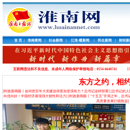
首 页
|
淮南要闻
|
社会新闻
|
江淮·暖新闻
|
民生新闻
|
财经新
互联网违法和不良信息、未成年人网络保护举报电话：0554-6648741
淮南市互联
东方之约，相
[时政新闻眼丨如何把百年大党建设得更加坚强有力？总书记这样部署]
[总书记的人
向优向好！中国经济展现强大韧性和活力]
[时政新闻眼丨“十五五”开局之年，总书
高质量发展行稳致远]