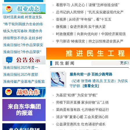
千年名山的年轻化突围
看图学习·人民之心丨读懂“怎样创造业绩”
工业互联网释放乘数效
总书记的人民情怀｜“扎扎实实建设现代化产
应
强对流夜未眠 村里这支队
助农直播间为啥说起英
壹视界 | 从经济“半年报”，看“十五五
“终于轮到我接力生命的传
语？
微视频｜奋进开新局 实干挑大梁
2026年“港澳青年看祖
镜头为笔写春秋 用爱作舟
时政微观察丨向新向优向好！中国经济展现强
国安徽行”研学活动走进
持续帮扶不停步 走好乡村
寿县
学习新语·铸魂强党｜持之以恒推进全面从严
淮南日报社7件作品荣获安
亲水享清凉
机器人“上岗”，应用场
淮南日报社7件作品荣获“
景更智能
安徽淮南：树立和践行
正确政绩观 办好群众身
淮南日报社2025年度一
边事 学习教育见实
服务向前一步 百姓少跑弯路
淮南日报社2025年度部
推动制造业从“制
（记者 张雪峰 通讯员 王玉进）为切实
淮南传媒产业基地产业配套
造”向“智造”跃升
守护群
[查看全文]
千年名山的年轻化突围
工业互联网释放乘数效
为基层“松绑” 为安全“护航”
应
劳模下田开直播 家乡好物“云”上俏
助农直播间为啥说起英
菜肉蛋有涨有跌 七月物价平稳运行
语？
清凉“驿”夏童心暖 工会关爱润心田
公益课堂惠民生 红色诵读护成长