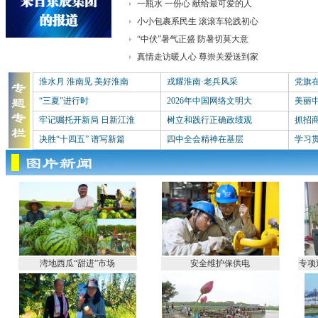
一瓶水 一份心 献给最可爱的人
小小包裹系民生 滚滚车轮践初心
“中伏”暑气正盛 防暑切莫大意
真情走访暖人心 尊崇关爱送到家
淮水月 淮南见 美好淮南
戎耀淮南·老兵风采
党旗
“三夏”进行时
2026年中国网络文明大
美丽
牢记嘱托开新局 日新江淮
树立和践行正确政绩观
抓招商
决胜“十四五” 谱写新篇
四中全会精神在基层
学习
湾地西瓜“甜进”市场
安全维护保供电
专项