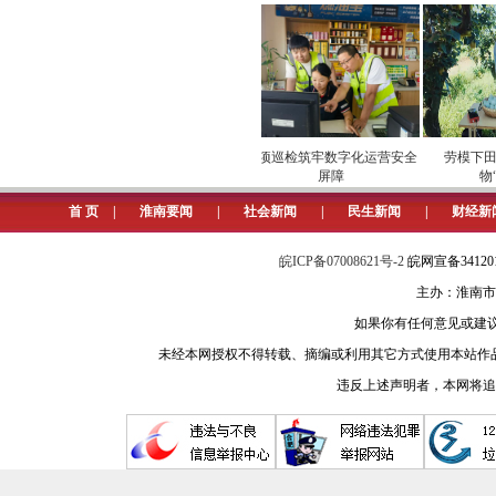
（记者 李严）近日，淮南市红十
区赶往市区，为广西柳州市柳南区地震
张义敏、刘玉香是潘集区红十字
气球、低保补助维持生活，收入十分
市场
安全维护保供电
专项巡检筑牢数字化运营安全
劳模下田开
来，他们坚持参与红十字志愿服务，
屏障
物“云
首 页
|
淮南要闻
|
社会新闻
|
民生新闻
|
财经新
多年来，夫妻俩多次拿出省吃俭
众捐款2000元。疫情防控期间，二
皖ICP备07008621号-2
皖网宣备3412
志愿者。
主办：淮南市
如果你有任何意见或建议请与我
这份善意也一路伴随他们的行程。
未经本网授权不得转载、摘编或利用其它方式使用本站作
驻足观望，却无人上前施救，夫妻俩
违反上述声明者，本网将追
赢得现场民警和群众交口称赞。获救老
结束探亲回到淮南的第二天，夫妻
别嫌弃。”刘玉香腼腆地说道。工作人