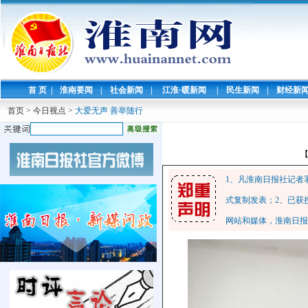
首 页
|
淮南要闻
|
社会新闻
|
江淮·暖新闻
|
民生新闻
|
财经新
首页
>
今日视点
>
大爱无声 善举随行
1、凡淮南日报社记者
式复制发表；2、已获
网站和媒体，淮南日报