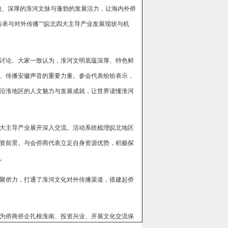
貌、深厚的淮河文脉与蓬勃的发展活力，让海内外侨
承与对外传播”“皖北四大主导产业发展现状与机
讨论。大家一致认为，淮河文明底蕴深厚、特色鲜
、传播安徽声音的重要力量。参会代表纷纷表示，
沿淮地区的人文魅力与发展成就，让世界读懂淮河
大主导产业展开深入交流。活动系统梳理皖北地区
资前景。与会侨商代表立足自身资源优势，积极探
。
聚侨力，打通了淮河文化对外传播渠道，搭建起侨
为侨商侨企扎根淮南、投资兴业、开展文化交流保