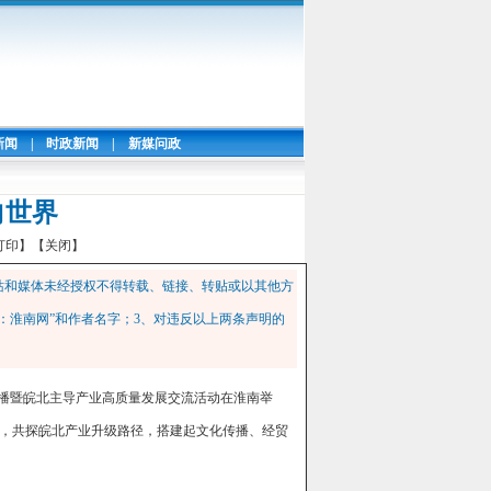
新闻
|
时政新闻
|
新媒问政
向世界
打印】
【关闭】
站和媒体未经授权不得转载、链接、转贴或以其他方
：淮南网”和作者名字；3、对违反以上两条声明的
际传播暨皖北主导产业高质量发展交流活动在淮南举
，共探皖北产业升级路径，搭建起文化传播、经贸