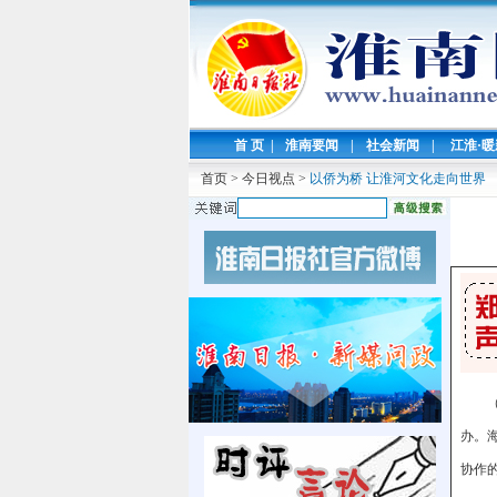
首 页
|
淮南要闻
|
社会新闻
|
江淮·
首页
>
今日视点
>
以侨为桥 让淮河文化走向世界
办。
协作