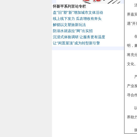
怀新平系列言论专栏
盘“旧”塑“新”增加城市文体活动
界嘉
线上线下发力 瓜农增收有奔头
遇”
解锁以文塑旅新玩法
防溺水就该拉“网”出实招
沉浸式体验调研 让服务更有温度
让“闲置屋顶”成为转型新引擎
明，
将充
文化
产业
寻合
界助