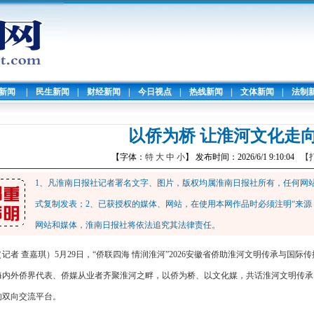
暖新闻
|
民生新闻
|
财经新闻
|
今日视点
|
热线新闻
|
文体新闻
|
法制
以侨为桥 让淮河文化走
【字体：
特
大
中
小
】 发布时间：2026/6/1 9:10:04
【
1、凡淮南日报社记者署名文字、图片，版权均属淮南日报社所有，任何网
式复制发表；2、已获授权的媒体、网站，在使用本网作品时必须注明“来源
网站和媒体，淮南日报社将依法追究其法律责任。
（记者 查嘉琪）5月29日，“侨联四海 情润淮河”2026安徽省侨助淮河文明传承与国
海内外侨界代表、侨媒从业者齐聚淮河之畔，以侨为桥、以文化媒，共话淮河文明传承
的双向交流平台。