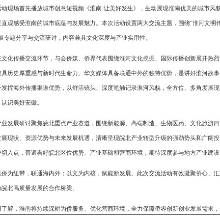
活动现场首先播放城市创意短视频《淮南·让美好发生》，生动展现淮南优美的城市风
宾直观感受淮南的城市底蕴与发展魅力。本次活动设置两大交流主题，围绕“淮河文明传
开展专题分享与交流研讨，内容兼具文化深度与产业实用性。
在文化传播交流环节，与会侨媒、侨界代表围绕淮河文化挖掘、国际传播创新展开热烈
兼具历史厚重感与新时代生命力。华文媒体具备联通中外的独特优势，是讲好淮河故事
分发挥海外传播渠道优势，以鲜活镜头、深度笔触记录淮河风貌，全方位、多角度展现
、认识美好安徽。
产业发展研讨聚焦皖北重点产业赛道，围绕新能源、高端制造、生物医药、文化旅游四
发展现状、资源优势与未来发展机遇，清晰呈现皖北产业转型升级的强劲势头和广阔投
作切入点，普遍看好皖北区位优势、产业基础和营商环境，期待深度参与地方产业建设
以侨为纽带，联通海内外；以文为内核，赋能新发展。此次交流活动有效凝聚侨心、汇
力皖北高质量发展的合作桥梁。
据了解，淮南将持续深耕为侨服务、优化营商环境，全力保障侨界创新创业发展需求，