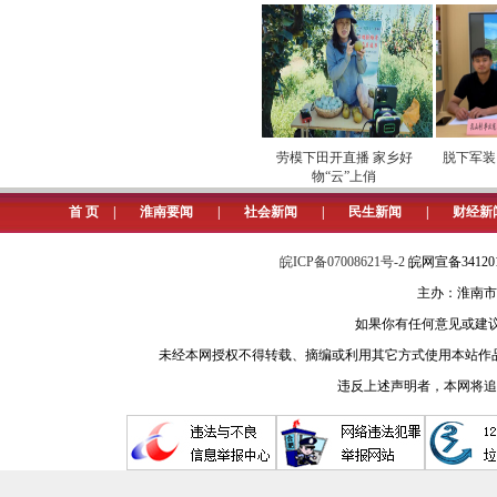
电
专项巡检筑牢数字化运营安全
劳模下田开直播 家乡好
脱下军装，
屏障
物“云”上俏
首 页
|
淮南要闻
|
社会新闻
|
民生新闻
|
财经新
皖ICP备07008621号-2
皖网宣备3412
主办：淮南市
如果你有任何意见或建议请与我
未经本网授权不得转载、摘编或利用其它方式使用本站作
违反上述声明者，本网将追