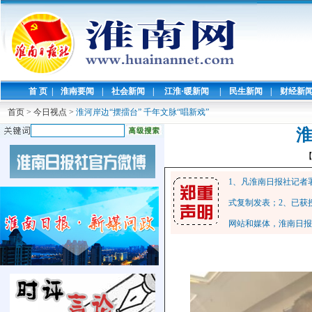
首 页
|
淮南要闻
|
社会新闻
|
江淮·暖新闻
|
民生新闻
|
财经新
首页
>
今日视点
>
淮河岸边“摆擂台” 千年文脉“唱新戏”
淮
1、凡淮南日报社记者
式复制发表；2、已获
网站和媒体，淮南日报