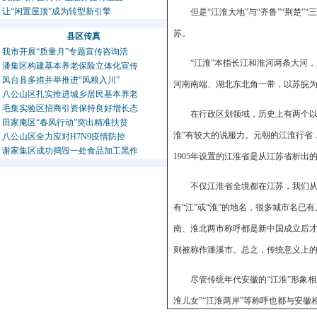
让“闲置屋顶”成为转型新引擎
但是“江淮大地”与“齐鲁”“荆楚
苏。
县区传真
我市开展“质量月”专题宣传咨询活
“江淮”本指长江和淮河两条大河
潘集区构建基本养老保险立体化宣传
凤台县多措并举推进“凤粮入川”
河南南端、湖北东北角一带，以苏皖为
八公山区扎实推进城乡居民基本养老
毛集实验区招商引资保持良好增长态
在行政区划领域，历史上有两个以
田家庵区“春风行动”突出精准扶贫
淮”有较大的说服力。元朝的江淮行省
八公山区全力应对H7N9疫情防控
谢家集区成功捣毁一处食品加工黑作
1905年设置的江淮省是从江苏省析
不仅江淮省全境都在江苏，我们从
有“江”或“淮”的地名，很多城市名
南、淮北两市称呼都是新中国成立后才产
则被称作濉溪市。总之，传统意义上的
尽管传统年代安徽的“江淮”形象相
淮儿女”“江淮两岸”等称呼也都与安徽