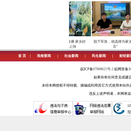
境内还将出现一条引江济淮的大通道，
我们在一些领域还能发现“江淮”
江苏，而如今以“江淮”命名的《江淮
天以“江淮”命名的院校则是安徽大学
巡检筑牢数字化运营安全
劳模下田开直播 家乡好
脱下军装，他选择为家乡“
江苏在“江淮”概念上的失语可能
屏障
物“云”上俏
言”
只有中华人民共和国成立后开通的水
首 页
|
淮南要闻
|
社会新闻
|
民生新闻
|
财经新
古时候，淮河在江苏沿海独立入
皖ICP备
07008621号-2
皖网宣备34
江水道，本世纪初又建成淮河入海水
如果你有任何意见或建议请与我
支流。这样，江苏广大地区在没有淮河
未经本网授权不得转载、摘编或利用其它方式使用本站作
然地理角度讲，称作“江淮大地”是合乎
违反上述声明者，本网将追