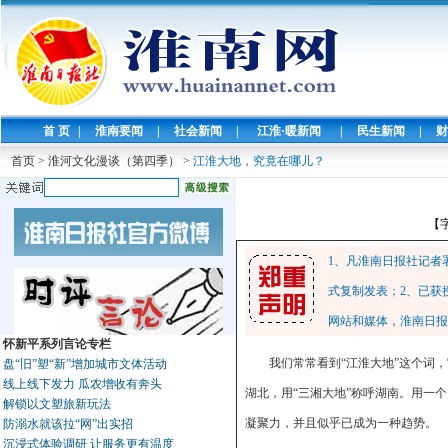
首 页
|
淮南要闻
|
社会新闻
|
江淮·暖新闻
|
民生新闻
|
财
首页
>
淮河文化漫谈（第四季）
>
江淮大地，究竟在哪儿？
【
1、凡淮南日报社记者
式复制发表；2、已获
网站和媒体，淮南日报
怀新平系列言论专栏
我们常常看到“江淮大地”这个词
盘“旧”塑“新”增加城市文体活动
线上线下发力 瓜农增收有奔头
湖北，用“三湘大地”称呼湖南。用一
解锁以文塑旅新玩法
凝聚力，并且似乎已成为一种趋势。
防溺水就该拉“网”出实招
沉浸式体验调研 让服务更有温度